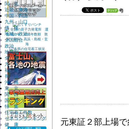
関 東
近畿・東海
中国・四国
九州・山口
債 権
地域・政治
全国総合
政治
地域別
全 国
九 州
福 岡
長 崎
沖 縄
東 京
関 西
国 際
特 集
住宅着工件数
ゼネコンランキング
元東証２部上場で
健 康
メルマガ購読・解除