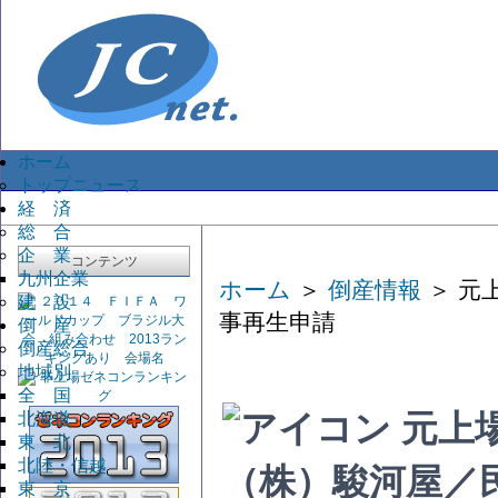
ホーム
トップニュース
経 済
総 合
企 業
コンテンツ
九州企業
ホーム
＞
倒産情報
＞ 元
建 設
事再生申請
倒 産
倒産総合
地域別
全 国
北海道
元上
東 北
北陸・信越
（株）駿河屋／
東 京