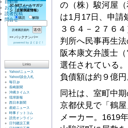
自動車
の（株）駿河屋（
JC-NETメールマガジ
おすすめ商品
ン（企業倒産情報）
読者投稿
は1月17日、申
購読
解除
問合せ
３６４－２７６４
読者購読規約
>>
バックナンバー
判所へ民事再生法
powered by
まぐまぐ！
阪本康文弁護士（
選任されている。
Links
Yahoo!ニュース
負債額は約９億円
Yahoo!談合入札
毎日.jp
長崎新聞
同社は、室町中期
沖縄タイムス
琉球新報
西日本新聞
京都伏見で「鶴屋
産経ニュース
時事ドットコム
メーカー。161
読売オンライン
日刊建設工業