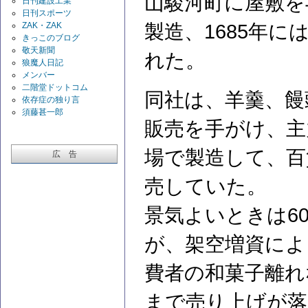
山駿河町に屋敷を
日刊建設工業
日刊スポーツ
ZAK・ZAK
製造、1685年
きっこのブログ
敬天新聞
れた。
狼魔人日記
メンバー
二階堂ドットコム
同社は、羊羹、饅
依存症の独り言
須藤甚一郎
販売を手がけ、主
場で製造して、百
広 告
売していた。
景気よいときは6
が、架空増資によ
費者の和菓子離れな
まで売り上げが落