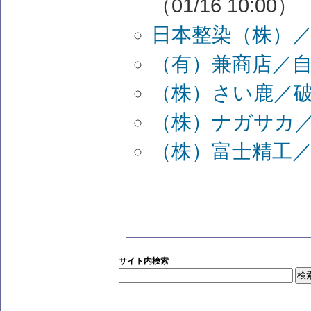
（01/16 10:00）
日本整染（株）
（有）兼商店／
（株）さい鹿／
（株）ナガサカ
（株）富士精工
サイト内検索