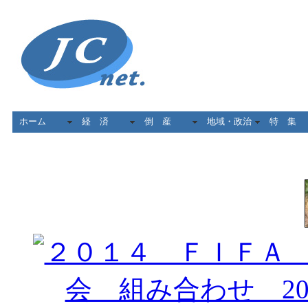
ホーム
経 済
倒 産
地域・政治
特 集