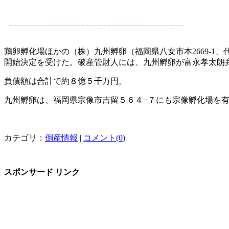
鶏卵孵化場ほかの（株）九州孵卵（福岡県八女市本2669-
開始決定を受けた。破産管財人には、九州孵卵が富永孝太朗弁護士（電
負債額は合計で約８億５千万円。
九州孵卵は、福岡県宗像市吉留５６４−７にも宗像孵化場を
カテゴリ：
倒産情報
|
コメント(
0
)
スポンサード リンク