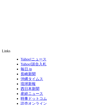
Links
Yahoo!ニュース
Yahoo!談合入札
毎日.jp
長崎新聞
沖縄タイムス
琉球新報
西日本新聞
産経ニュース
時事ドットコム
読売オンライン