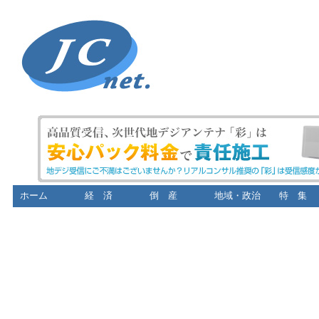
ホーム
経 済
倒 産
地域・政治
特 集