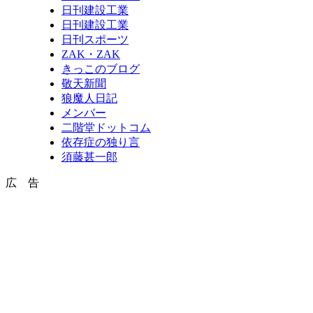
日刊建設工業
日刊建設工業
日刊スポーツ
ZAK・ZAK
きっこのブログ
敬天新聞
狼魔人日記
メンバー
二階堂ドットコム
依存症の独り言
須藤甚一郎
広 告