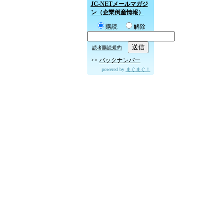
JC-NETメールマガジ
ン（企業倒産情報）
購読
解除
読者購読規約
>>
バックナンバー
powered by
まぐまぐ！