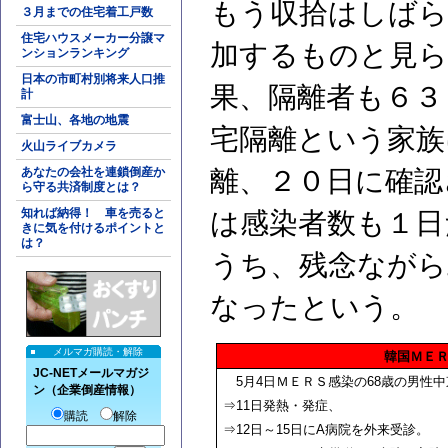
もう収拾はしばら
３月までの住宅着工戸数
住宅ハウスメーカー分譲マ
加するものと見ら
ンションランキング
日本の市町村別将来人口推
果、隔離者も６３
計
富士山、各地の地震
宅隔離という家族
火山ライブカメラ
あなたの会社を連鎖倒産か
離、２０日に確認
ら守る共済制度とは？
知れば納得！ 車を売ると
は感染者数も１日
きに気を付けるポイントと
は？
うち、残念ながら
なったという。
メルマガ購読・解除
韓国ＭＥ
JC-NETメールマガジ
5月4日ＭＥＲＳ感染の68歳の男性
ン（企業倒産情報）
⇒11日発熱・発症、
購読
解除
⇒12日～15日にA病院を外来受診。