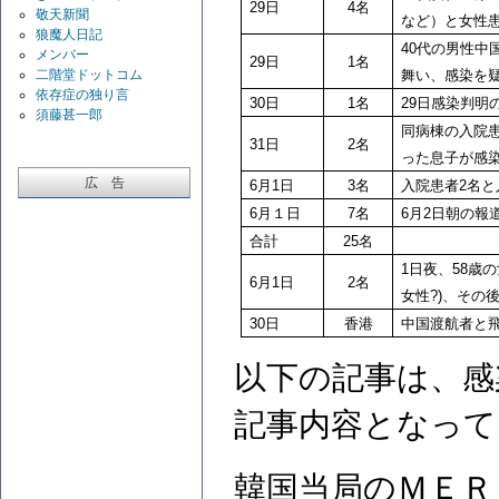
29
日
4
名
敬天新聞
など）と女性
狼魔人日記
40
代の男性中
メンバー
29
日
1
名
二階堂ドットコム
舞い、感染を
依存症の独り言
30
日
1
名
29
日感染判明
須藤甚一郎
同病棟の入院
31
日
2
名
った息子が感
広 告
6
月1日
3
名
入院患者2名と
6
月１日
7
名
6
月2日朝の報
合計
25
名
1
日夜、58歳
6
月1日
2
名
女性?)、その
30
日
香港
中国渡航者と
以下の記事は、感
記事内容となって
韓国当局のＭＥＲ