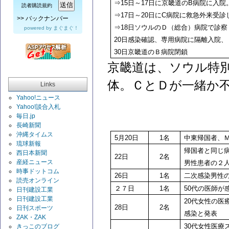
⇒15日～17日に
京畿道の
B
病院に入院
読者購読規約
⇒17日～20日にC病院に救急外来受診
>>
バックナンバー
⇒18日ソウルのＤ（総合）病院で診察
powered by
まぐまぐ！
20
日感染確認、専用病院に隔離入院、
30
日
京畿道の
Ｂ病院閉鎖
京畿道は、ソウル特
体。ＣとＤが一緒か
Links
Yahoo!ニュース
Yahoo!談合入札
毎日.jp
長崎新聞
沖縄タイムス
5
月20日
1
名
中東帰国者、
琉球新報
帰国者と同じ
西日本新聞
22
日
2
名
産経ニュース
男性患者の２
時事ドットコム
26
日
1
名
二次感染男性の
読売オンライン
２７日
1
名
50
代の医師が
日刊建設工業
日刊建設工業
20
代女性の医
28
日
2
名
日刊スポーツ
感染と発表
ZAK・ZAK
30
代女性医療
きっこのブログ