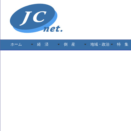
ホーム
経 済
倒 産
地域・政治
特 集