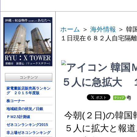
ホーム
＞
海外情報
＞ 韓
１日現在６８２人自宅隔
韓国
コンテンツ
５人に急拡大 
家電量販店販売高ランキン
グ ２０１５年度版
株コーナー
地域経済の状況／日銀
今朝(２日)の韓
ＰＭ2.5計測値
ゼネコンランキング2015
５人に拡大と報道
非上場ゼネコンランキング