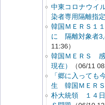
中東コロナウイ
染者専用隔離指
韓国ＭＥＲＳ１
に 隔離対象者3,
11:36）
韓国ＭＥＲＳ 感
現在）
（06/11 0
「郷に入っても
生 韓国ＭＥＲ
朴大統領 １４