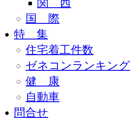
関 西
国 際
特 集
住宅着工件数
ゼネコンランキング
健 康
自動車
問合せ