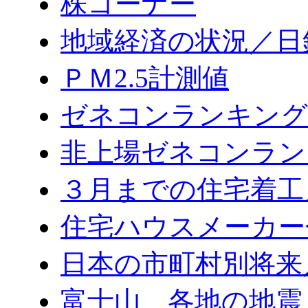
株コーナー
地域経済の状況／日
ＰＭ2.5計測値
ゼネコンランキング2
非上場ゼネコンラン
３月までの住宅着工
住宅ハウスメーカー
日本の市町村別将来
富士山、各地の地震