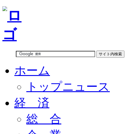
ホーム
トップニュース
経 済
総 合