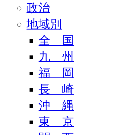
政治
地域別
全 国
九 州
福 岡
長 崎
沖 縄
東 京