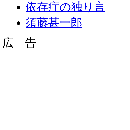
依存症の独り言
須藤甚一郎
広 告