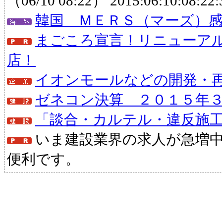
（06/10 08:22）
2015:06:10:08:22:
韓国 ＭＥＲＳ（マーズ）
まごころ宣言！リニューア
店！
イオンモールなどの開発・
ゼネコン決算 ２０１５年
「談合・カルテル・違反施
いま建設業界の求人が急増
便利です。