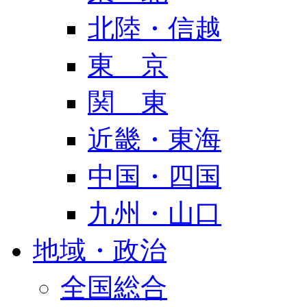
北陸・信越
東 京
関 東
近畿・東海
中国・四国
九州・山口
地域・政治
全国総合