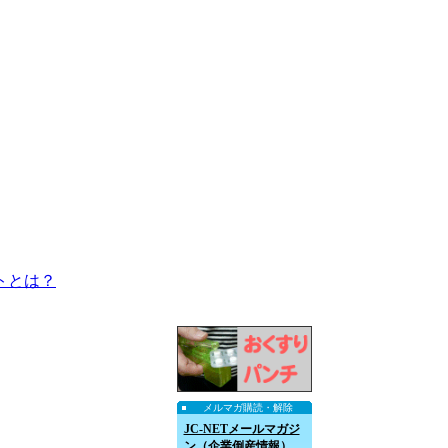
トとは？
メルマガ購読・解除
JC-NETメールマガジ
ン（企業倒産情報）