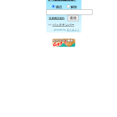
購読
解除
読者購読規約
>>
バックナンバー
powered by
まぐまぐ！