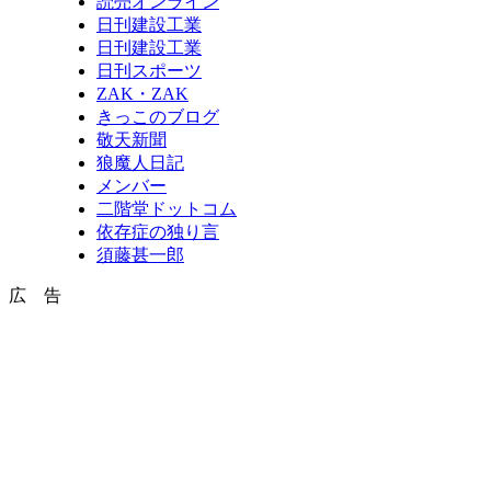
読売オンライン
日刊建設工業
日刊建設工業
日刊スポーツ
ZAK・ZAK
きっこのブログ
敬天新聞
狼魔人日記
メンバー
二階堂ドットコム
依存症の独り言
須藤甚一郎
広 告