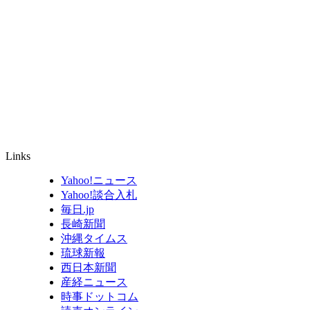
Links
Yahoo!ニュース
Yahoo!談合入札
毎日.jp
長崎新聞
沖縄タイムス
琉球新報
西日本新聞
産経ニュース
時事ドットコム