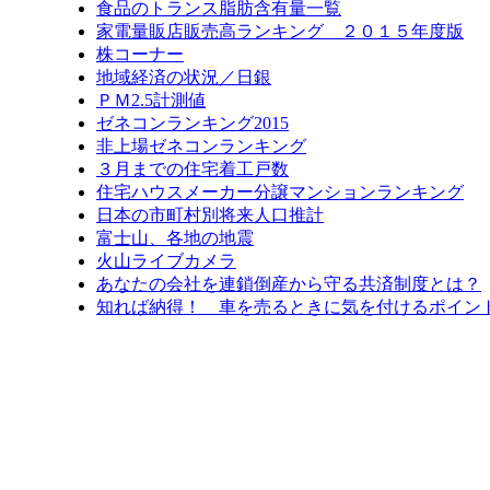
食品のトランス脂肪含有量一覧
家電量販店販売高ランキング ２０１５年度版
株コーナー
地域経済の状況／日銀
ＰＭ2.5計測値
ゼネコンランキング2015
非上場ゼネコンランキング
３月までの住宅着工戸数
住宅ハウスメーカー分譲マンションランキング
日本の市町村別将来人口推計
富士山、各地の地震
火山ライブカメラ
あなたの会社を連鎖倒産から守る共済制度とは？
知れば納得！ 車を売るときに気を付けるポイン