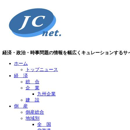
経済・政治・時事問題の情報を幅広くキュレーションするサ
ホーム
トップニュース
経 済
総 合
企 業
九州企業
建 設
倒 産
倒産総合
地域別
全 国