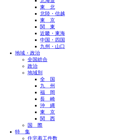
北海道
東 北
北陸・信越
東 京
関 東
近畿・東海
中国・四国
九州・山口
地域・政治
全国総合
政治
地域別
全 国
九 州
福 岡
長 崎
沖 縄
東 京
関 西
国 際
特 集
住宅着工件数