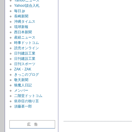
Yahoo!ニュース
Yahoo!談合入札
毎日.jp
長崎新聞
沖縄タイムス
琉球新報
西日本新聞
産経ニュース
時事ドットコム
読売オンライン
日刊建設工業
日刊建設工業
日刊スポーツ
ZAK・ZAK
きっこのブログ
敬天新聞
狼魔人日記
メンバー
二階堂ドットコム
依存症の独り言
須藤甚一郎
広 告