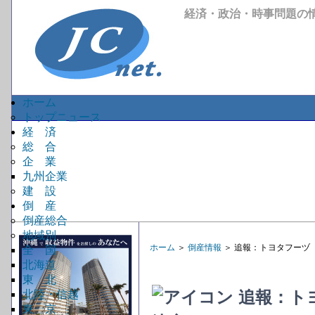
経済・政治・時事問題の
ホーム
トップニュース
経 済
総 合
企 業
九州企業
建 設
倒 産
倒産総合
地域別
ホーム
＞
倒産情報
＞ 追報：トヨタフーヅ
全 国
北海道
東 北
追報：ト
北陸・信越
東 京