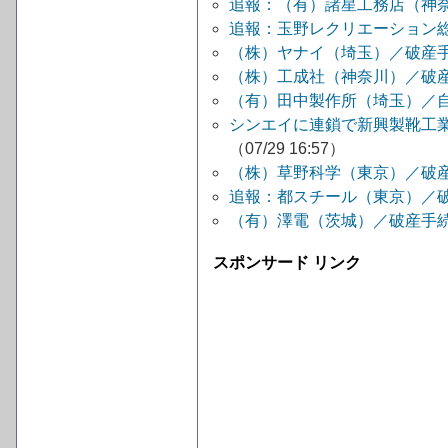
追報：（有）諸星工務店（神
追報：玉野レクリエーション
（株）ヤナイ（埼玉）／破産
（株）工成社（神奈川）／破
（有）田中製作所（埼玉）／
シンエイに連鎖で新興製靴工
（07/29 16:57）
（株）草野科学（東京）／破
追報：都スチール（東京）／
（有）澤電（茨城）／破産手
スポンサード リンク