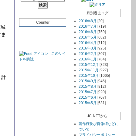
月別過去ログ
2016年8月
[20]
Counter
2016年7月
[719]
茨城
2016年6月
[759]
けま
2016年5月
[682]
2016年4月
[712]
2016年3月
[925]
このサイ
2016年2月
[807]
トを購読
2016年1月
[784]
2015年12月
[823]
2015年11月
[927]
2015年10月
[1065]
・計
2015年9月
[946]
2015年8月
[812]
2015年7月
[920]
2015年6月
[707]
2015年5月
[631]
JC-NETから
著作権及び肖像権などに
ついて
プライバシーポリシー