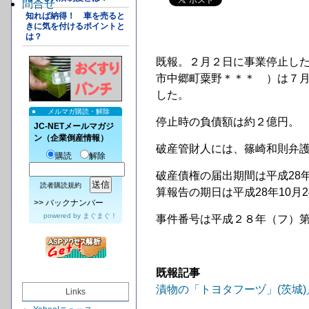
問合せ
知れば納得！ 車を売ると
きに気を付けるポイントと
は？
既報。２月２日に事業停止し
市中郷町粟野＊＊＊ ）は７月
した。
メルマガ購読・解除
停止時の負債額は約２億円。
JC-NETメールマガジ
ン（企業倒産情報）
破産管財人には、篠崎和則弁
購読
解除
破産債権の届出期間は平成28
読者購読規約
算報告の期日は平成28年10月2
>>
バックナンバー
powered by
まぐまぐ！
事件番号は平成２８年（フ）
既報記事
漬物の「トヨタフーヅ」(茨城
Links