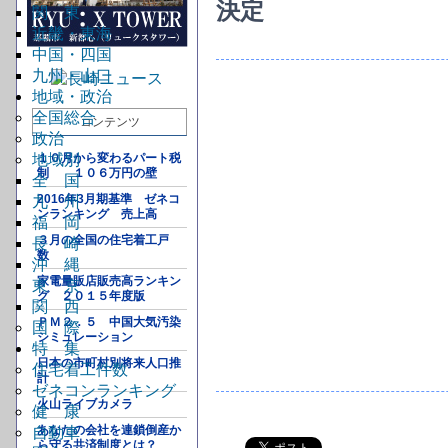
決定
関 東
近畿・東海
中国・四国
九州・山口
地域・政治
全国総合
コンテンツ
政治
地域別
１０月から変わるパート税
制 １０６万円の壁
全 国
2016年3月期基準 ゼネコ
九 州
ンランキング 売上高
福 岡
３月の全国の住宅着工戸
長 崎
数
沖 縄
家電量販店販売高ランキン
東 京
グ ２０１５年度版
関 西
ＰＭ２．５ 中国大気汚染
国 際
シミュレーション
特 集
日本の市町村別将来人口推
住宅着工件数
計
ゼネコンランキング
火山ライブカメラ
健 康
あなたの会社を連鎖倒産か
自動車
ら守る共済制度とは？