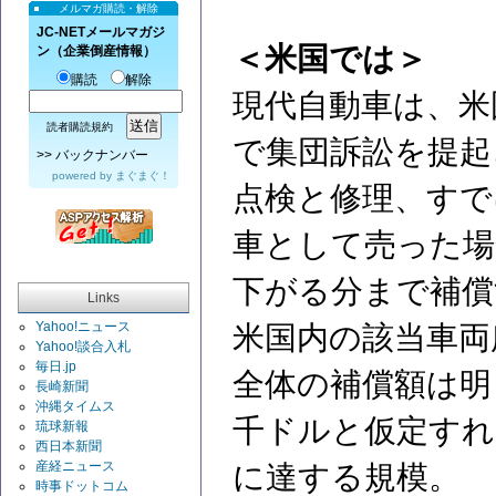
メルマガ購読・解除
JC-NETメールマガジ
＜米国では＞
ン（企業倒産情報）
購読
解除
現代自動車は、米
読者購読規約
で集団訴訟を提起
>>
バックナンバー
powered by
まぐまぐ！
点検と修理、すで
車として売った場
下がる分まで補償
Links
Yahoo!ニュース
米国内の該当車両
Yahoo!談合入札
毎日.jp
全体の補償額は明
長崎新聞
沖縄タイムス
千ドルと仮定すれば
琉球新報
西日本新聞
産経ニュース
に達する規模。
時事ドットコム