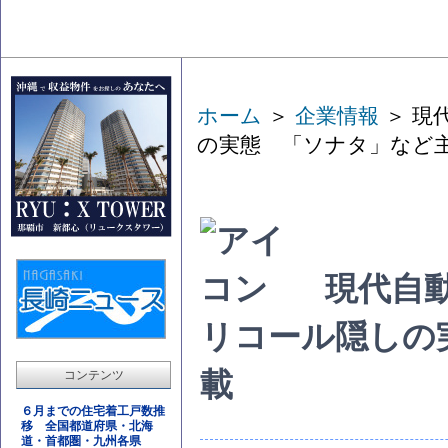
ホーム
＞
企業情報
＞ 現
の実態 「ソナタ」など
現代自
リコール隠しの
載
コンテンツ
６月までの住宅着工戸数推
移 全国都道府県・北海
道・首都圏・九州各県