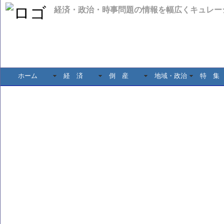
経済・政治・時事問題の情報を幅広くキュレー
ホーム
経 済
倒 産
地域・政治
特 集