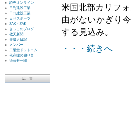
読売オンライン
米国北部カリフォ
日刊建設工業
日刊建設工業
由がないかぎり今
日刊スポーツ
ZAK・ZAK
きっこのブログ
する見込み。
敬天新聞
狼魔人日記
メンバー
・・・続きへ
二階堂ドットコム
依存症の独り言
須藤甚一郎
広 告