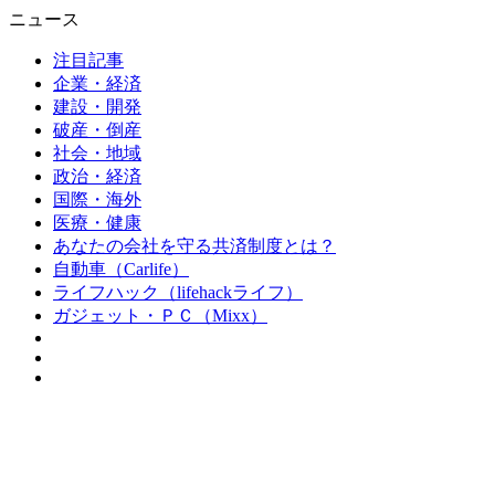
ニュース
注目記事
企業・経済
建設・開発
破産・倒産
社会・地域
政治・経済
国際・海外
医療・健康
あなたの会社を守る共済制度とは？
自動車（Carlife）
ライフハック（lifehackライフ）
ガジェット・ＰＣ（Mixx）