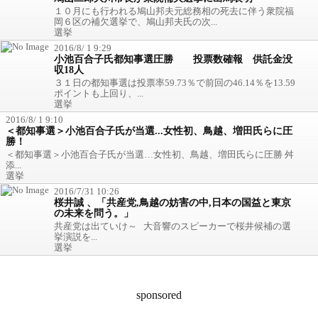
１０月にも行われる鳩山邦夫元総務相の死去に伴う衆院福
岡６区の補欠選挙で、鳩山邦夫氏の次...
選挙
2016/8/ 1 9:29
小池百合子氏都知事選圧勝 投票数確報 供託金没
収18人
３１日の都知事選は投票率59.73％で前回の46.14％を13.59
ポイントも上回り、...
選挙
2016/8/ 1 9:10
＜都知事選＞小池百合子氏が当選...女性初、鳥越、増田氏らに圧
勝！
＜都知事選＞小池百合子氏が当選…女性初、鳥越、増田氏らに圧勝 舛
添...
選挙
2016/7/31 10:26
桜井誠 、「共産党,鳥越の妨害の中,日本の国益と東京
の未来を問う。」
共産党は出ていけ～ 大音響のスピーカーで桜井候補の選
挙演説を...
選挙
sponsored