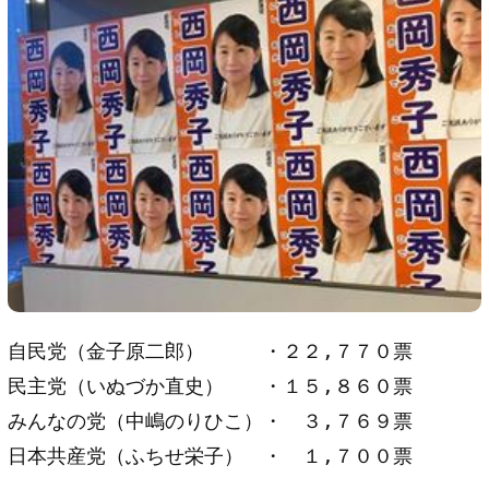
自民党（金子原二郎） ・２２,７７０票
民主党（いぬづか直史） ・１５,８６０票
みんなの党（中嶋のりひこ）・ ３,７６９票
日本共産党（ふちせ栄子） ・ １,７００票