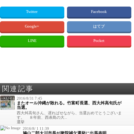
Twitter
Facebook
Google+
はてブ
LINE
Pocket
関連記事
2016/8/31 7:45
またオール沖縄が敗れる。竹富町長選、西大舛高旬氏が
当選。
西大舛高旬さん、遅ればせながら、当選おめでとうございま
す。 ８年前、西表島の大...
選挙
2016/8/ 1 11:39
鳩山二郎大川市長が衆院補欠選挙に出馬表明