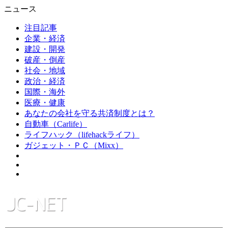
ニュース
注目記事
企業・経済
建設・開発
破産・倒産
社会・地域
政治・経済
国際・海外
医療・健康
あなたの会社を守る共済制度とは？
自動車（Carlife）
ライフハック（lifehackライフ）
ガジェット・ＰＣ（Mixx）