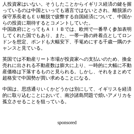
人投資家はいない。そうしたことからイギリス経済の鍵を握
っているのは中国といっても過言ではないとされ、離脱派の
保守系長老もＥＵ離脱で疲弊する自国経済について、中国か
らの投資に期待するとコメントしていた。
中国政府にとってもＡＩＩＢでは、欧州で一番早く参加表明
してくれた国でもあり、また、一帯一路の終着点としてロン
ドンを想定、ポンドも大幅安下、手篭めにする千歳一隅のチ
ャンスと見ている。
英国では不動産リート市場が投資家への支払いのため、換金
売れに出される不動産数は膨大に上り、一時的に大幅に不動
産価格は下落するものと見られる。しかし、それをまとめて
超格安で中国勢が買い求めることになる。
中国は、思惑通りいくかどうかは別にして、イギリスを経済
的に取り込むことにおいて、南沙諸島問題で煩いアメリカを
孤立させることを狙っている。
sponsored