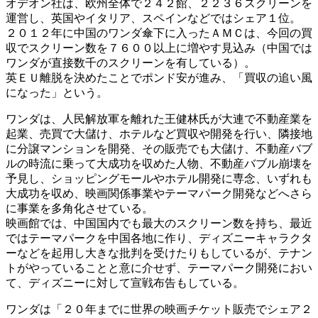
オデオン社は、欧州全体で２４２館、２２３６スクリーンを
運営し、英国やイタリア、スペインなどではシェア１位。
２０１２年に中国のワンダ傘下に入ったＡＭＣは、今回の買
収でスクリーン数を７６００以上に増やす見込み（中国では
ワンダが直接数千のスクリーンを有している）。
英ＥＵ離脱を決めたことでポンド安が進み、「買収の追い風
になった」という。
ワンダは、人民解放軍を離れた王健林氏が大連で不動産業を
起業、売買で大儲け、ホテルなど買収や開発を行い、隣接地
に分譲マンションを開発、その販売でも大儲け、不動産バブ
ルの時流に乗って大成功を収めた人物、不動産バブル崩壊を
予見し、ショッピングモールやホテル開発に専念、いずれも
大成功を収め、映画関係事業やテーマパーク開発などへさら
に事業を多角化させている。
映画館では、中国国内でも最大のスクリーン数を持ち、最近
ではテーマパークを中国各地に作り、ディズニーキャラクタ
ーなどを起用し大きな批判を受けたりもしているが、テナン
トがやっていることと意に介せず、テーマパーク開発におい
て、ディズニーに対して宣戦布告もしている。
ワンダは「２０年までに世界の映画チケット販売でシェア２