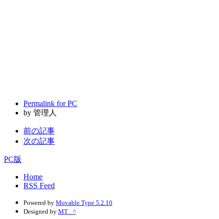
Permalink for PC
by 管理人
前の記事
次の記事
PC版
Home
RSS Feed
Powered by
Movable Type 5.2.10
Designed by
MT _^