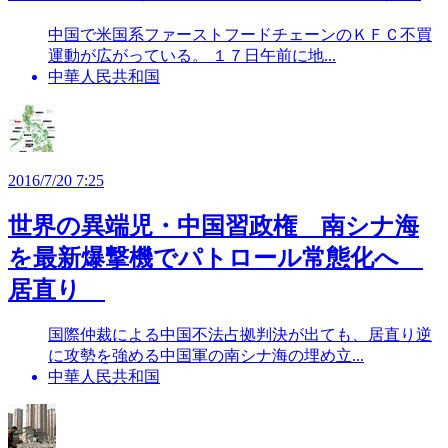
中国で米国系ファーストフードチェーンのＫＦＣ不買
運動が広がっている。 １７日午前に地...
中華人民共和国
2016/7/20 7:25
世界の異端児・中国習政権 南シナ海
を最新爆撃機でパトロール常態化へ
居直り
国際仲裁による中国不法占拠判決が出ても、居直り逆
に攻勢を強める中国軍の南シナ海の埋め立...
中華人民共和国