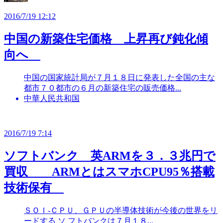
2016/7/19 12:12
中国の新築住宅価格 上昇再び鈍化傾
向へ
中国の国家統計局が７月１８日に発表した全国の主な
都市７０都市の６月の新築住宅の販売価格...
中華人民共和国
2016/7/19 7:14
ソフトバンク 英ARMを３．３兆円で
買収 ARMとはスマホCPU95％搭載
技術保有
ＳＯＩ-ＣＰＵ、ＧＰＵの半導体技術が今後の世界をリ
ードする ソ フトバンクは７月１８...