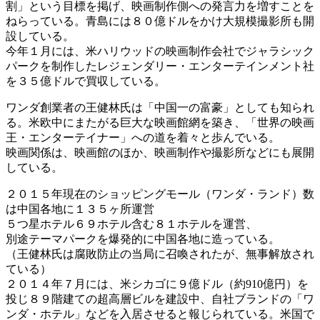
割」という目標を掲げ、映画制作側への発言力を増すことを
ねらっている。青島には８０億ドルをかけ大規模撮影所も開
設している。
今年１月には、米ハリウッドの映画制作会社でジャラシック
パークを制作したレジェンダリー・エンターテインメント社
を３５億ドルで買収している。
ワンダ創業者の王健林氏は「中国一の富豪」としても知られ
る。米欧中にまたがる巨大な映画館網を築き、「世界の映画
王・エンターテイナー」への道を着々と歩んでいる。
映画関係は、映画館のほか、映画制作や撮影所などにも展開
している。
２０１５年現在のショッピングモール（ワンダ・ランド）数
は中国各地に１３５ヶ所運営
５つ星ホテル６９ホテル含む８１ホテルを運営、
別途テーマパークを爆発的に中国各地に造っている。
（王健林氏は腐敗防止の当局に召喚されたが、無事解放され
ている）
２０１４年７月には、米シカゴに９億ドル（約910億円）を
投じ８９階建ての超高層ビルを建設中、自社ブランドの「ワ
ンダ・ホテル」などを入居させると報じられている。米国で