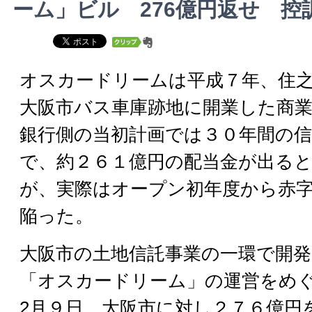
ーム」ビル 276億円返せ 控
オスカードリームは平成７年、住
大阪市バス車庫跡地に開業した商
銀行側の当初計画では３０年間の信
で、約２６１億円の配当金が出る
が、実際はオープン初年度から赤
陥った。
大阪市の土地信託事業の一環で開
「オスカードリーム」の運営をめぐ
2月９日、大阪市に対し２７６億円