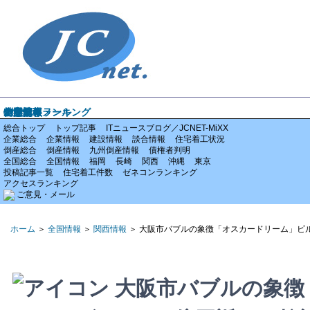
ホーム
企業情報
倒産情報
全国情報
特集記事
アクセスランキング
ご意見・メール
総合トップ
トップ記事
ITニュースブログ／JCNET-MiXX
企業総合
企業情報
建設情報
談合情報
住宅着工状況
倒産総合
倒産情報
九州倒産情報
債権者判明
全国総合
全国情報
福岡
長崎
関西
沖縄
東京
投稿記事一覧
住宅着工件数
ゼネコンランキング
アクセスランキング
ご意見・メール
ホーム
＞
全国情報
＞
関西情報
＞ 大阪市バブルの象徴「オスカードリーム」ビル
大阪市バブルの象徴