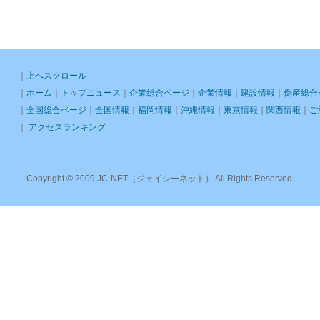
｜
上へスクロール
｜
ホーム
｜
トップニュース
｜
企業総合ページ
｜
企業情報
｜
建設情報
｜
倒産総合
｜
全国総合ページ
｜
全国情報
｜
福岡情報
｜
沖縄情報
｜
東京情報
｜
関西情報
｜
ご
｜
アクセスランキング
Copyright © 2009 JC-NET（ジェイシーネット） All Rights Reserved.