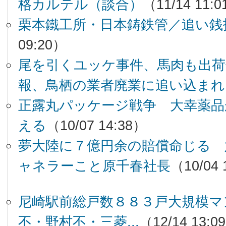
格カルテル（談合）
（11/14 11:
栗本鐵工所・日本鋳鉄管／追い銭
09:20）
尾を引くユッケ事件、馬肉も出荷
報、鳥栖の業者廃業に追い込まれ
正露丸パッケージ戦争 大幸薬
える
（10/07 14:38）
夢大陸に７億円余の賠償命じる 
ャネラーこと原千春社長
（10/04 
尼崎駅前総戸数８８３戸大規模マ
不・野村不・三菱...
（12/14 13:0