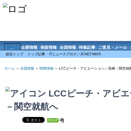
ホーム
企業情報
倒産情報
全国情報
特集記事
ご意見・メール
総合トップ
トップ記事
ITニュースブログ／JCNET-MiXX
ホーム
＞
全国情報
＞
関西情報
＞ LCCピーチ・アビエーション／長崎－関空就
LCCピーチ・アビ
－関空就航へ