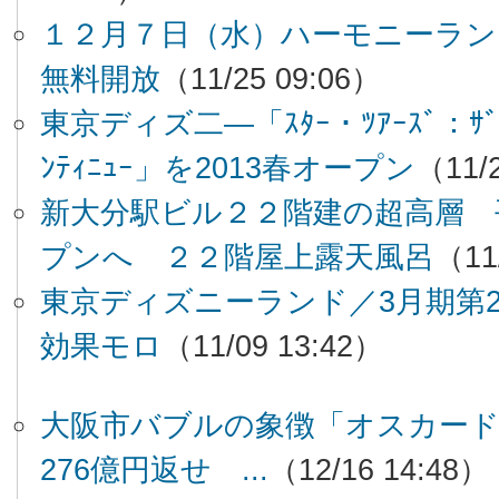
１２月７日（水）ハーモニーラン
無料開放
（11/25 09:06）
東京ディズ二―「ｽﾀｰ・ﾂｱｰｽﾞ：ｻﾞ・ｱ
ﾝﾃｨﾆｭｰ」を2013春オープン
（11/
新大分駅ビル２２階建の超高層 
プンへ ２２階屋上露天風呂
（11
東京ディズニーランド／3月期
効果モロ
（11/09 13:42）
大阪市バブルの象徴「オスカー
276億円返せ ...
（12/16 14:48）