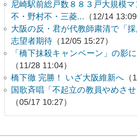
尼崎駅前総戸数８８３戸大規模マ
不・野村不・三菱...
（12/14 13:0
大阪の反・君が代教師粛清で「採
志望者期待
（12/05 15:27）
「橋下抹殺キャンペーン」の影に
（11/28 11:04）
橋下徹 完勝！ いざ大阪維新へ
（1
国歌斉唱「不起立の教員やめさせ
（05/17 10:27）