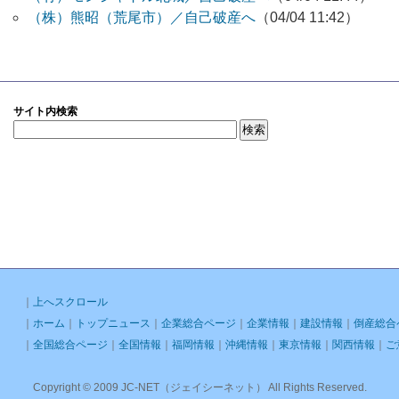
（株）熊昭（荒尾市）／自己破産へ
（04/04 11:42）
サイト内検索
｜
上へスクロール
｜
ホーム
｜
トップニュース
｜
企業総合ページ
｜
企業情報
｜
建設情報
｜
倒産総合
｜
全国総合ページ
｜
全国情報
｜
福岡情報
｜
沖縄情報
｜
東京情報
｜
関西情報
｜
ご
Copyright © 2009 JC-NET（ジェイシーネット） All Rights Reserved.