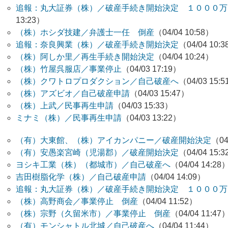
追報：丸大証券（株）／破産手続き開始決定 １０００万
13:23）
（株）ホシダ技建／弁護士一任 倒産
（04/04 10:58）
追報：奈良興業（株）／破産手続き開始決定
（04/04 10:
（株）阿しか里／再生手続き開始決定
（04/04 10:24）
（株）竹屋呉服店／事業停止
（04/03 17:19）
（株）クワトロプロダクション／自己破産へ
（04/03 15:
（株）アズビオ／自己破産申請
（04/03 15:47）
（株）上武／民事再生申請
（04/03 15:33）
ミナミ（株）／民事再生申請
（04/03 13:22）
（有）大東館、（株）アイカンパニー／破産開始決定
（04
（有）安愚楽宮崎（児湯郡）／破産開始決定
（04/04 15:
ヨシキ工業（株）（都城市）／自己破産へ
（04/04 14:28
吉田樹脂化学（株）／自己破産申請
（04/04 14:09）
追報：丸大証券（株）／破産手続き開始決定 １０００万円
（株）高野商会／事業停止 倒産
（04/04 11:52）
（株）宗野（久留米市）／事業停止 倒産
（04/04 11:47
（有）モンシャトル北城／自己破産へ
（04/04 11:44）