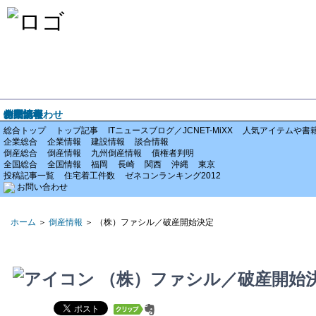
ホーム
企業情報
倒産情報
全国情報
特集記事
お問い合わせ
総合トップ
トップ記事
ITニュースブログ／JCNET-MiXX
人気アイテムや書
企業総合
企業情報
建設情報
談合情報
倒産総合
倒産情報
九州倒産情報
債権者判明
全国総合
全国情報
福岡
長崎
関西
沖縄
東京
投稿記事一覧
住宅着工件数
ゼネコンランキング2012
お問い合わせ
ホーム
＞
倒産情報
＞ （株）ファシル／破産開始決定
（株）ファシル／破産開始