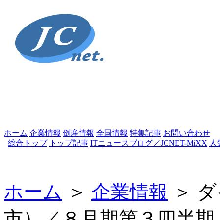
ホーム
企業情報
倒産情報
全国情報
特集記事
お問い合わせ
総合トップ
トップ記事
ITニュースブログ／JCNET-MiXX
人
ホーム
＞
企業情報
＞ ダ
市）／８月期第３四半期