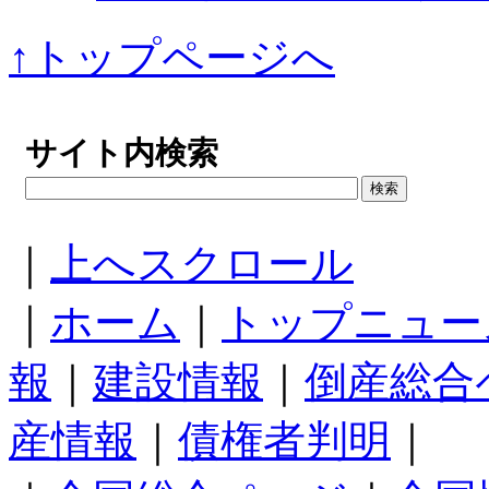
↑トップページへ
サイト内検索
｜
上へスクロール
｜
ホーム
｜
トップニュー
報
｜
建設情報
｜
倒産総合
産情報
｜
債権者判明
｜