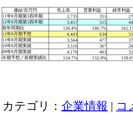
連結/百万円
売上高
営業利益
経常利益
11
年8月期第3四半期
2,735
351
2
12
年8月期第3四半期
3,457
515
4
前年同期比
126.4%
146.7%
162.
12
年8月期予想
4,443
634
5
11
年8月期実績
3,564
477
3
10
年8月期実績
3,116
367
2
09
年8月期実績
4,170
403
3
今期予想／前期実績比
124.7%
132.9%
139.
カテゴリ：
企業情報
|
コ