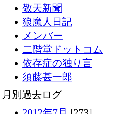
敬天新聞
狼魔人日記
メンバー
二階堂ドットコム
依存症の独り言
須藤甚一郎
月別過去ログ
2012年7月
[273]