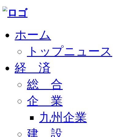
ホーム
トップニュース
経 済
総 合
企 業
九州企業
建 設