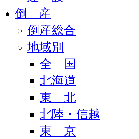
倒 産
倒産総合
地域別
全 国
北海道
東 北
北陸・信越
東 京