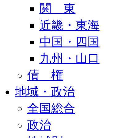
関 東
近畿・東海
中国・四国
九州・山口
債 権
地域・政治
全国総合
政治