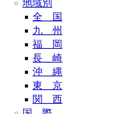
地域別
全 国
九 州
福 岡
長 崎
沖 縄
東 京
関 西
国 際