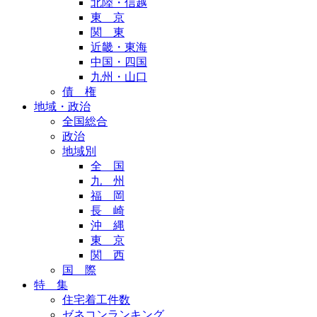
北陸・信越
東 京
関 東
近畿・東海
中国・四国
九州・山口
債 権
地域・政治
全国総合
政治
地域別
全 国
九 州
福 岡
長 崎
沖 縄
東 京
関 西
国 際
特 集
住宅着工件数
ゼネコンランキング