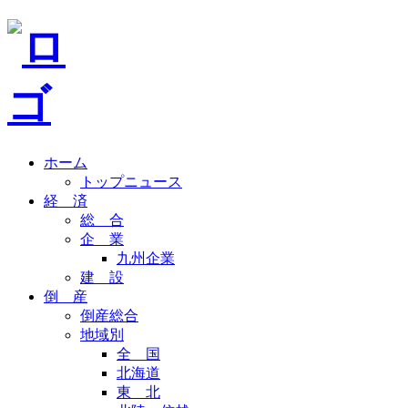
ホーム
トップニュース
経 済
総 合
企 業
九州企業
建 設
倒 産
倒産総合
地域別
全 国
北海道
東 北