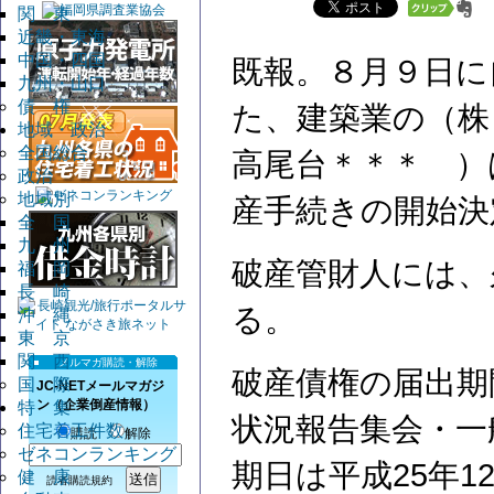
関 東
近畿・東海
中国・四国
既報。８月９日に
九州・山口
債 権
た、建築業の（株
地域・政治
全国総合
高尾台＊＊＊ ）
政治
地域別
産手続きの開始決
全 国
九 州
破産管財人には、
福 岡
長 崎
る。
沖 縄
東 京
関 西
メルマガ購読・解除
破産債権の届出期間
国 際
JC-NETメールマガジ
ン（企業倒産情報）
特 集
状況報告集会・一
住宅着工件数
購読
解除
ゼネコンランキング
期日は平成25年12
健 康
読者購読規約