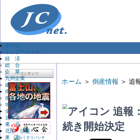
ホーム
トップニュース
経 済
総 合
企 業
コンテンツ
九州企業
ホーム
＞
倒産情報
＞ 追
建 設
倒 産
倒産総合
地域別
追報
全 国
北海道
続き開始決定
東 北
北陸・信越
東 京