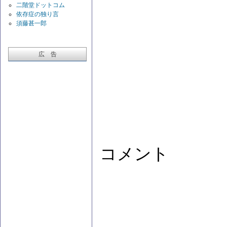
二階堂ドットコム
依存症の独り言
須藤甚一郎
広 告
コメント