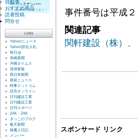
自動車
>>
バックナンバー
おすすめ商品
事件番号は平成２
powered by
まぐまぐ！
読者投稿
問合せ
関連記事
Links
関軒建設（株）、
Yahoo!ニュース
Yahoo!談合入札
毎日.jp
長崎新聞
沖縄タイムス
琉球新報
西日本新聞
産経ニュース
時事ドットコム
読売オンライン
日刊建設工業
日刊建設工業
日刊スポーツ
ZAK・ZAK
きっこのブログ
敬天新聞
スポンサード リンク
狼魔人日記
メンバー