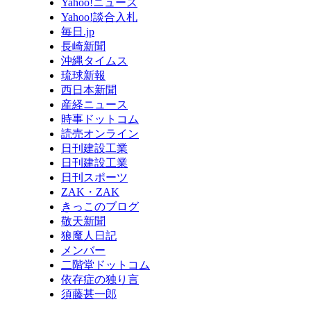
Yahoo!ニュース
Yahoo!談合入札
毎日.jp
長崎新聞
沖縄タイムス
琉球新報
西日本新聞
産経ニュース
時事ドットコム
読売オンライン
日刊建設工業
日刊建設工業
日刊スポーツ
ZAK・ZAK
きっこのブログ
敬天新聞
狼魔人日記
メンバー
二階堂ドットコム
依存症の独り言
須藤甚一郎