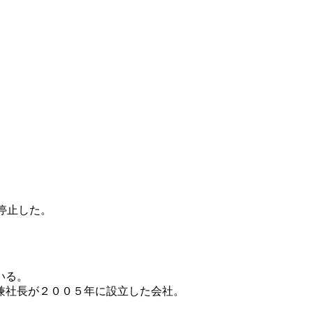
停止した。
ている。
兼社長が２００５年に設立した会社。