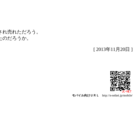
され売れただろう。
たのだろうか。
[ 2013年11月20日 ]
モバイル向けＵＲＬ
http://n-seikei.jp/mobile/