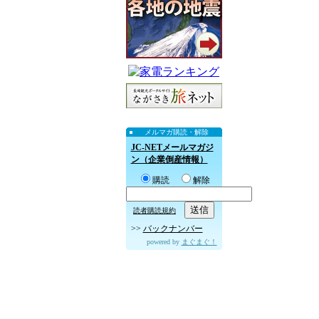
メルマガ購読・解除
JC-NETメールマガジ
ン（企業倒産情報）
購読
解除
読者購読規約
>>
バックナンバー
powered by
まぐまぐ！