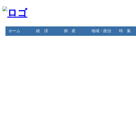
ホーム
経 済
倒 産
地域・政治
特 集