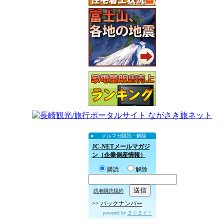
メルマガ購読・解除
JC-NETメールマガジ
ン（企業倒産情報）
購読
解除
読者購読規約
>>
バックナンバー
powered by
まぐまぐ！