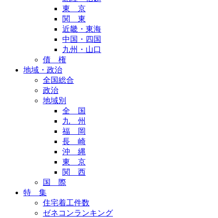
東 京
関 東
近畿・東海
中国・四国
九州・山口
債 権
地域・政治
全国総合
政治
地域別
全 国
九 州
福 岡
長 崎
沖 縄
東 京
関 西
国 際
特 集
住宅着工件数
ゼネコンランキング