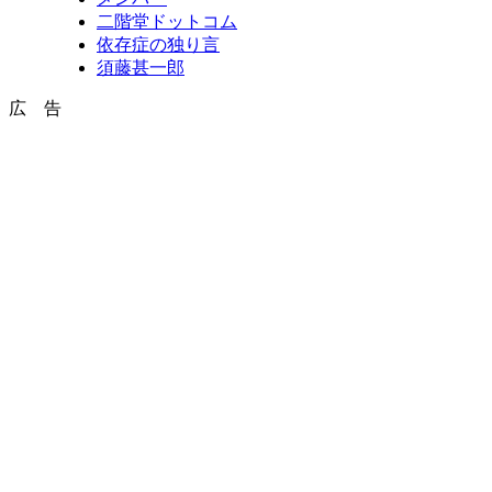
二階堂ドットコム
依存症の独り言
須藤甚一郎
広 告