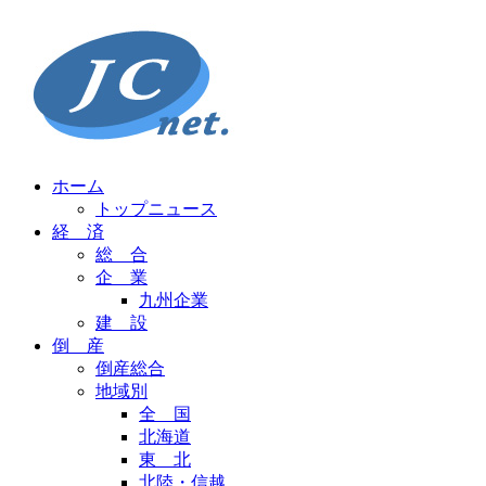
ホーム
トップニュース
経 済
総 合
企 業
九州企業
建 設
倒 産
倒産総合
地域別
全 国
北海道
東 北
北陸・信越