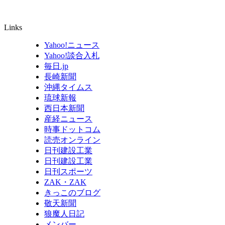
Links
Yahoo!ニュース
Yahoo!談合入札
毎日.jp
長崎新聞
沖縄タイムス
琉球新報
西日本新聞
産経ニュース
時事ドットコム
読売オンライン
日刊建設工業
日刊建設工業
日刊スポーツ
ZAK・ZAK
きっこのブログ
敬天新聞
狼魔人日記
メンバー