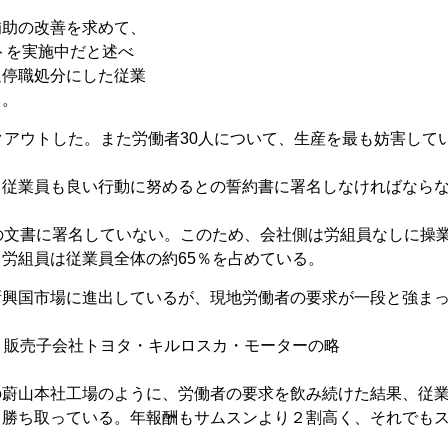
助の改善を求めて、
ストを実施中だと述べ
週停職処分にした従業
る。
クアウトした。また労働者30人について、生産を最も妨害して
、従業員も良い行動に努めるとの誓約書に署名しなければなら
の文書に署名していない。このため、会社側は労組員なしに操
労組員は従業員全体の約65％を占めている。
新興国市場に進出しているが、現地労働者の要求が一段と強ま
・販売子会社トヨタ・キルロスカ・モーターの略
の蔚山本社工場のように、労働者の要求を飲み続けた結果、従
も勝ち取っている。年報酬もサムスンより２割高く、それでも