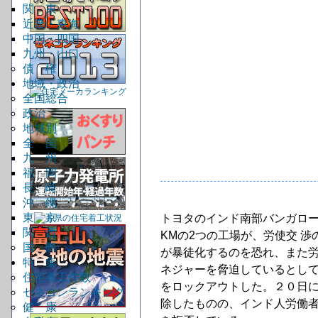
関 東
近畿・東海
中国・四国
九州・山口
債 権
地域・政治
全国総合
政治
地域別
全 国
九 州
福 岡
長 崎
沖 縄
東 京
トヨタのインド南部バンガロー
関 西
KMの2つの工場が、労使交 
国 際
が暴徒化するのを恐れ、また
特 集
ネジャーを脅迫しているとし
住宅着工件数
をロックアウトした。２０日に
ゼネコンランキング
除したものの、インド人労働
健 康