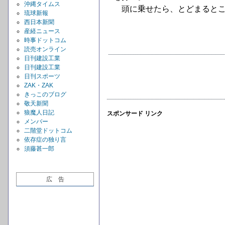
沖縄タイムス
頭に乗せたら、とどまるとこ
琉球新報
西日本新聞
産経ニュース
時事ドットコム
読売オンライン
日刊建設工業
日刊建設工業
日刊スポーツ
ZAK・ZAK
きっこのブログ
敬天新聞
狼魔人日記
スポンサード リンク
メンバー
二階堂ドットコム
依存症の独り言
須藤甚一郎
広 告