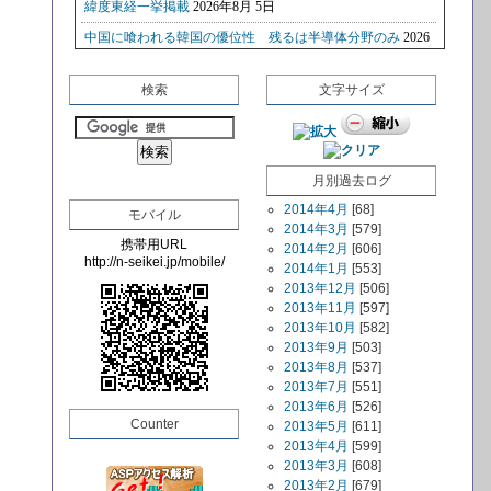
検索
文字サイズ
月別過去ログ
2014年4月
[68]
モバイル
2014年3月
[579]
携帯用URL
2014年2月
[606]
http://n-seikei.jp/mobile/
2014年1月
[553]
2013年12月
[506]
2013年11月
[597]
2013年10月
[582]
2013年9月
[503]
2013年8月
[537]
2013年7月
[551]
2013年6月
[526]
Counter
2013年5月
[611]
2013年4月
[599]
2013年3月
[608]
2013年2月
[679]