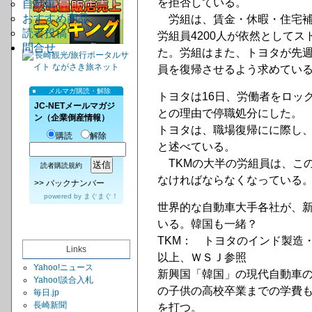
を拒否している。
自動車
おすすめ商品
労組は、賃金・休暇・住宅補
読者投稿
労組員4200人が依然として
問合せ
た。労組はまた、トヨタが先
員を復帰させるよう求めてい
メルマガ購読・解除
トヨタは16日、労働者をロッ
JC-NETメールマガジ
との理由で停職処分にした。
ン（企業倒産情報）
トヨタは、職場復帰にに際し
購読
解除
と述べている。
TKMの大半の労組員は、こ
読者購読規約
なければならなくなっている。
>>
バックナンバー
powered by
まぐまぐ！
世界的な自動車大手各社が、
いる。韓国も一緒？
TKM： トヨタのインド製造
Links
以上、ＷＳＪ参照
Yahoo!ニュース
新興国「韓国」の現代自動車
Yahoo!談合入札
の子供の高校卒業までの学費
毎日.jp
長崎新聞
を打つ。