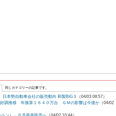
同じカテゴリーの記事です。
日本勢自動車会社の販売動向 和製BIG３
（04/03 08:57）
増と好調推移 年換算１６４０万台 ＧＭの影響は今後か
（04/02
コペン）」６月発表販売へ
（04/02 10:44）