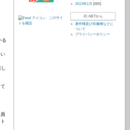
2013年1月
[585]
JC-NETから
このサイ
トを購読
著作権及び肖像権などに
ついて
プライバシーポリシー
いる
ない
業し
って
業員
スト