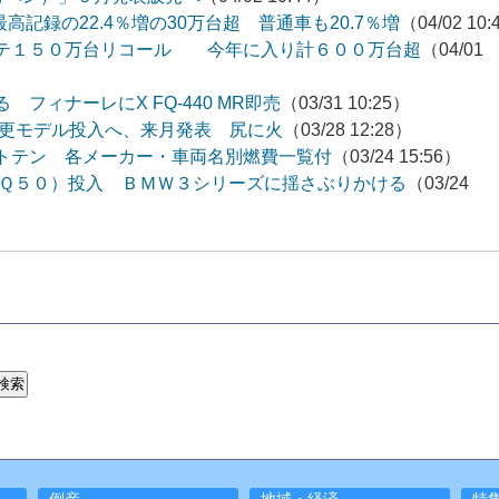
高記録の22.4％増の30万台超 普通車も20.7％増
（04/02 10
テ１５０万台リコール 今年に入り計６００万台超
（04/01
フィナーレにX FQ-440 MR即売
（03/31 10:25）
変更モデル投入へ、来月発表 尻に火
（03/28 12:28）
トテン 各メーカー・車両名別燃費一覧付
（03/24 15:56）
（Ｑ５０）投入 ＢＭＷ３シリーズに揺さぶりかける
（03/24