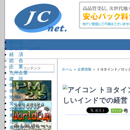
ホーム
トップニュース
経 済
総 合
企 業
コンテンツ
ホーム
＞
企業情報
＞ トヨタインド／ロッ
九州企業
建 設
倒 産
トヨタイ
倒産総合
地域別
しいインドでの経営
全 国
北海道
東 北
北陸・信越
東 京