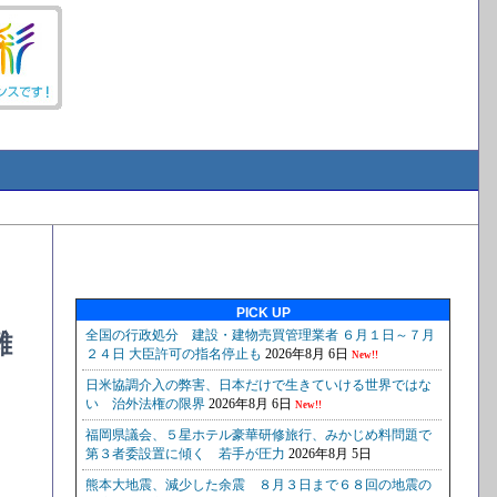
PICK UP
難