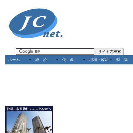
ホーム
経 済
倒 産
地域・政治
特 集