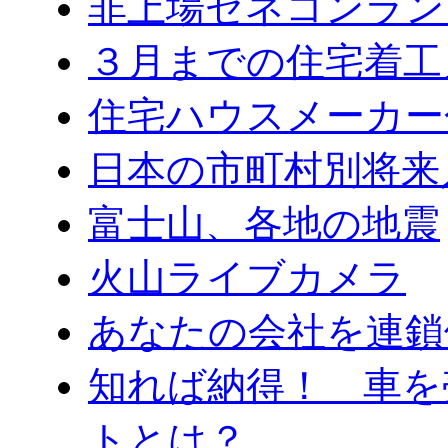
非上場ゼネコンラン
３月までの住宅着工
住宅ハウスメーカー
日本の市町村別将来
富士山、各地の地震
火山ライブカメラ
あなたの会社を連鎖
知れば納得！ 車を
トとは？