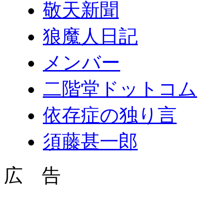
敬天新聞
狼魔人日記
メンバー
二階堂ドットコム
依存症の独り言
須藤甚一郎
広 告