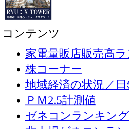
コンテンツ
家電量販店販売高ラ
株コーナー
地域経済の状況／日
ＰＭ2.5計測値
ゼネコンランキング2