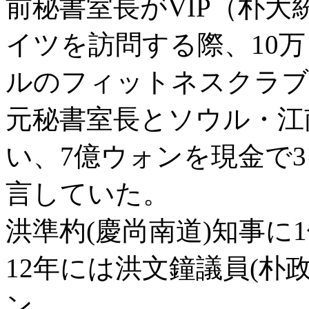
前秘書室長がVIP（朴
イツを訪問する際、10
ルのフィットネスクラブ
元秘書室長とソウル・江
い、7億ウォンを現金で
言していた。
洪準杓(慶尚南道)知事に
12年には洪文鐘議員(朴
ン、