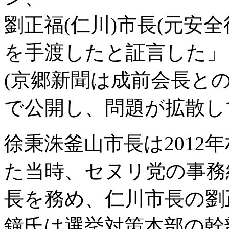
劉正福(仁川)市長(元安
を手渡したと証言した」
(京郷新聞は成前会長と
で公開し、問題が拡散し
徐秉洙釜山市長は2012
た当時、セヌリ党の事務
長を務め、仁川市長の劉
鐘氏は選挙対策本部の幹