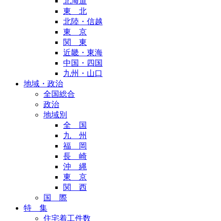
北海道
東 北
北陸・信越
東 京
関 東
近畿・東海
中国・四国
九州・山口
地域・政治
全国総合
政治
地域別
全 国
九 州
福 岡
長 崎
沖 縄
東 京
関 西
国 際
特 集
住宅着工件数