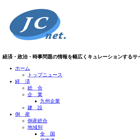
経済・政治・時事問題の情報を幅広くキュレーションするサ
ホーム
トップニュース
経 済
総 合
企 業
九州企業
建 設
倒 産
倒産総合
地域別
全 国