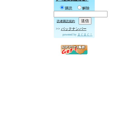
購読
解除
読者購読規約
>>
バックナンバー
powered by
まぐまぐ！