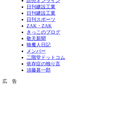
読売オンライン
日刊建設工業
日刊建設工業
日刊スポーツ
ZAK・ZAK
きっこのブログ
敬天新聞
狼魔人日記
メンバー
二階堂ドットコム
依存症の独り言
須藤甚一郎
広 告