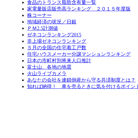
食品のトランス脂肪含有量一覧
家電量販店販売高ランキング ２０１５年度版
株コーナー
地域経済の状況／日銀
ＰＭ2.5計測値
ゼネコンランキング2015
非上場ゼネコンランキング
５月の全国の住宅着工戸数
住宅ハウスメーカー分譲マンションランキング
日本の市町村別将来人口推計
富士山、各地の地震
火山ライブカメラ
あなたの会社を連鎖倒産から守る共済制度とは？
知れば納得！ 車を売るときに気を付けるポイン