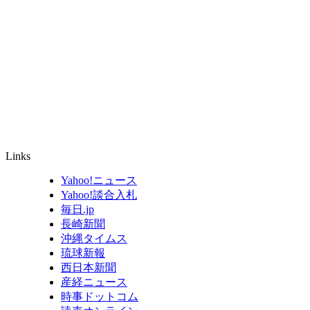
Links
Yahoo!ニュース
Yahoo!談合入札
毎日.jp
長崎新聞
沖縄タイムス
琉球新報
西日本新聞
産経ニュース
時事ドットコム