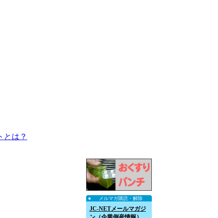
トとは？
メルマガ購読・解除
JC-NETメールマガジ
ン（企業倒産情報）