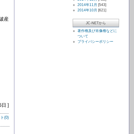
2014年11月
[543]
2014年10月
[621]
破産
JC-NETから
著作権及び肖像権などに
ついて
プライバシーポリシー
6日 ]
ト(
0
)