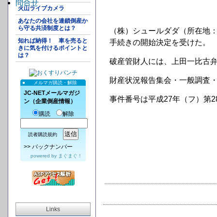
問合せ
火山ライブカメラ
あなたの会社を連鎖倒産か
ら守る共済制度とは？
（株）シュールダダ（所在地：
知れば納得！ 車を売ると
手続きの開始決定を受けた。
きに気を付けるポイントと
は？
破産管財人には、上田一比古
財産状況報告集会・一般調査・
メルマガ購読・解除
JC-NETメールマガジ
事件番号は平成27年（フ）第2
ン（企業倒産情報）
購読
解除
読者購読規約
>>
バックナンバー
powered by
まぐまぐ！
Links