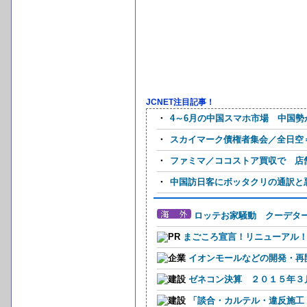
JCNET注目記事！
・
4～6月の中国スマホ市場 中国勢
・
スカイマーク債権者集会／全日空＝
・
ファミマ／ココストア買収で 店舗
・
中国訪日客にボッタクリの通訳と悪
ロッテお家騒動 クーデタ
まごころ宣言！リニューアル
イオンモールなどの開発・再
ゼネコン決算 ２０１５年３
「談合・カルテル・違反施工