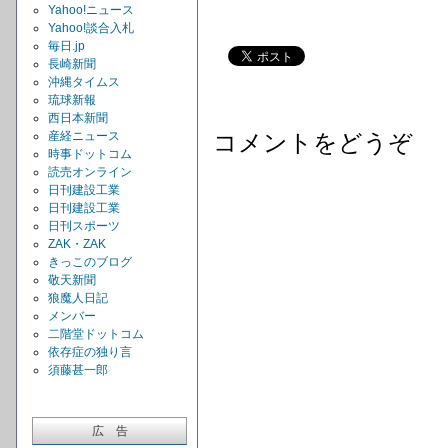
Yahoo!ニュース
Yahoo!談合入札
毎日.jp
長崎新聞
沖縄タイムス
琉球新報
西日本新聞
産経ニュース
コメントをどうぞ
時事ドットコム
読売オンライン
日刊建設工業
日刊建設工業
日刊スポーツ
ZAK・ZAK
きっこのブログ
敬天新聞
狼魔人日記
メンバー
二階堂ドットコム
依存症の独り言
須藤甚一郎
広 告