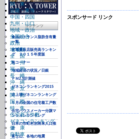
関 東
近畿・東海
中国・四国
スポンサード リンク
九州・山口
コンテンツ
地域・政治
全国総合
食品のトランス脂肪含有量
一覧
政治
地域別
家電量販店販売高ランキン
グ ２０１５年度版
全 国
九 州
株コーナー
福 岡
地域経済の状況／日銀
長 崎
ＰＭ2.5計測値
沖 縄
ゼネコンランキング2015
東 京
関 西
非上場ゼネコンランキング
国 際
５月の全国の住宅着工戸数
特 集
住宅ハウスメーカー分譲マ
住宅着工件数
ンションランキング
ゼネコンランキング
日本の市町村別将来人口推
健 康
計
自動車
富士山、各地の地震