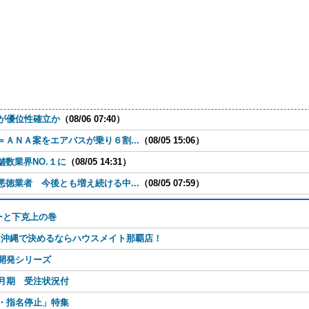
が優位性確立か
（08/06 07:40）
ＡＮＡ案をエアバスが乗り６割...
（08/05 15:06）
数業界NO.１に
（08/05 14:31）
徳業者 今後とも増え続ける中...
（08/05 07:59）
ーと下克上の巻
！沖縄で決めるならハウスメイト那覇店！
開発シリーズ
月期 受注状況付
・指名停止」特集