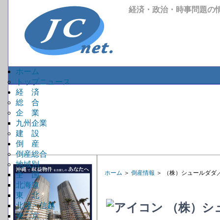
経済・政治・時事問題の
ホーム
トップニュース
経 済
総 合
企 業
九州企業
建 設
倒 産
倒産総合
地域別
ホーム
＞
倒産情報
＞ （株）シュールダダ
全 国
北海道
東 北
（株）シ
北陸・信越
東 京