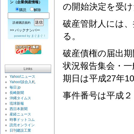
ン（企業倒産情報）
の開始決定を受け
購読
解除
破産管財人には、
読者購読規約
>>
バックナンバー
る。
powered by
まぐまぐ！
破産債権の届出期
状況報告集会・一
Links
期日は平成27年10
Yahoo!ニュース
Yahoo!談合入札
毎日.jp
長崎新聞
事件番号は平成２
沖縄タイムス
琉球新報
西日本新聞
産経ニュース
時事ドットコム
読売オンライン
日刊建設工業