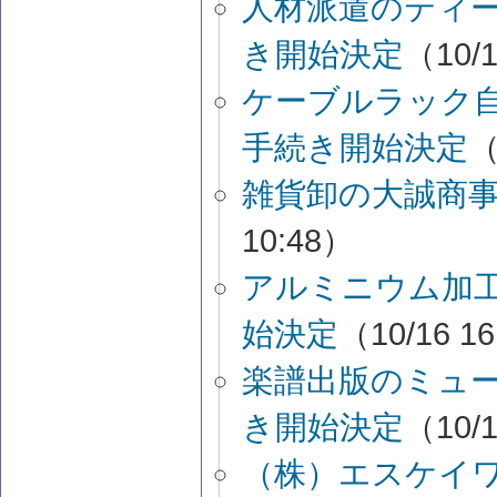
人材派遣のティ
き開始決定
（10/1
ケーブルラック
手続き開始決定
（
雑貨卸の大誠商
10:48）
アルミニウム加
始決定
（10/16 1
楽譜出版のミュ
き開始決定
（10/1
（株）エスケイ