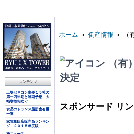
ホーム
＞
倒産情報
＞ （
（有
決定
コンテンツ
上場ゼネコン主要１５社の
第一四半期と通期予想 大
幅増益相次ぐ
スポンサード リ
食品のトランス脂肪含有量
一覧
家電量販店販売高ランキン
グ ２０１５年度版
株ニュース