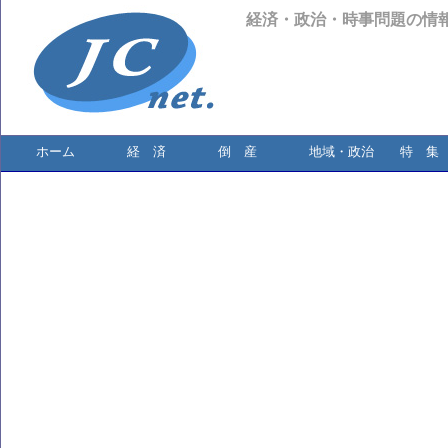
経済・政治・時事問題の情
ホーム
経 済
倒 産
地域・政治
特 集