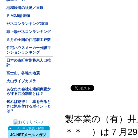
地域経済の状況／日銀
ＰＭ2.5計測値
ゼネコンランキング2015
非上場ゼネコンランキング
５月の全国の住宅着工戸数
住宅ハウスメーカー分譲マ
ンションランキング
日本の市町村別将来人口推
計
富士山、各地の地震
火山ライブカメラ
あなたの会社を連鎖倒産か
ら守る共済制度とは？
知れば納得！ 車を売ると
きに気を付けるポイントと
は？
製本業の（有）井
メルマガ購読・解除
＊＊ ）は７月2
JC-NETメールマガジ