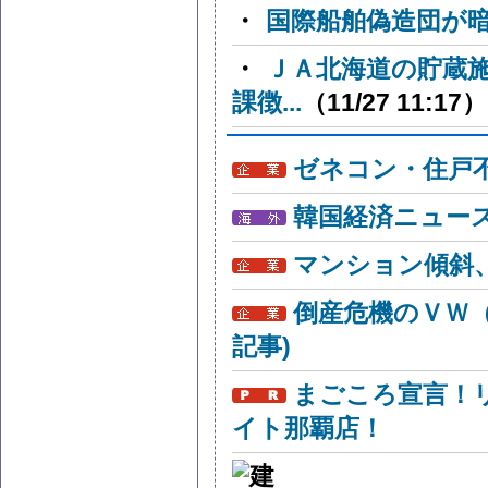
・
国際船舶偽造団が
・
ＪＡ北海道の貯蔵
課徴...
（11/27 11:17）
ゼネコン・住戸
韓国経済ニュー
マンション傾斜
倒産危機のＶＷ
記事)
まごころ宣言！
イト那覇店！