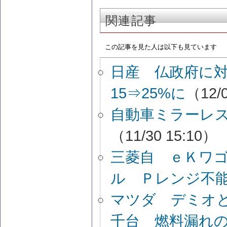
関連記事
この記事を見た人は以下も見ています
日産 仏政府に
15⇒25%に
（12/0
自動車ミラーレ
（11/30 15:10）
三菱自 ｅＫワ
ル Ｐレンジ不
マツダ デミオ
千台 燃料漏れ