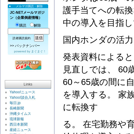
メルマガ購読・解除
護手当てへの転換
JC-NETメールマガジ
ン（企業倒産情報）
中の導入を目指し
購読
解除
国内ホンダの活力
読者購読規約
>>
バックナンバー
powered by
まぐまぐ！
発表資料によると
見直しでは、 6
60～65歳の間
Links
を導入する。 家
Yahoo!ニュース
Yahoo!談合入札
毎日.jp
に転換す
長崎新聞
沖縄タイムス
琉球新報
る。 在宅勤務や
西日本新聞
産経ニュース