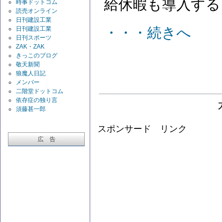
給休暇も導入する
時事ドットコム
読売オンライン
日刊建設工業
・・・続きへ
日刊建設工業
日刊スポーツ
ZAK・ZAK
きっこのブログ
敬天新聞
狼魔人日記
メンバー
二階堂ドットコム
依存症の独り言
須藤甚一郎
スポンサード リンク
広 告