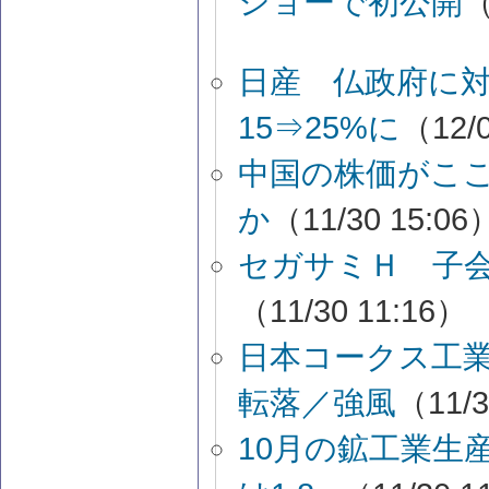
ショーで初公開
（
日産 仏政府に
15⇒25%に
（12/0
中国の株価がこ
か
（11/30 15:06
セガサミＨ 子
（11/30 11:16）
日本コークス工
転落／強風
（11/3
10月の鉱工業生