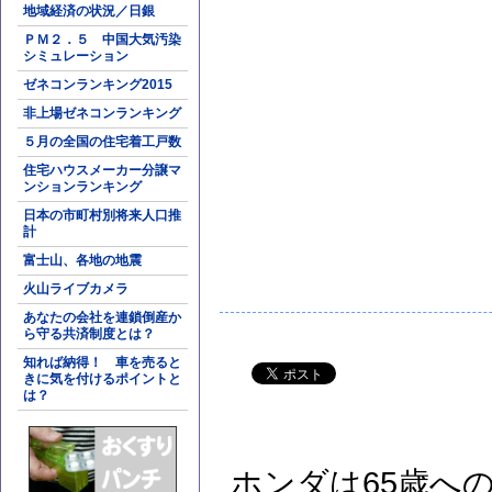
地域経済の状況／日銀
ＰＭ２．５ 中国大気汚染
シミュレーション
ゼネコンランキング2015
非上場ゼネコンランキング
５月の全国の住宅着工戸数
住宅ハウスメーカー分譲マ
ンションランキング
日本の市町村別将来人口推
計
富士山、各地の地震
火山ライブカメラ
あなたの会社を連鎖倒産か
ら守る共済制度とは？
知れば納得！ 車を売ると
きに気を付けるポイントと
は？
ホンダは65歳へ