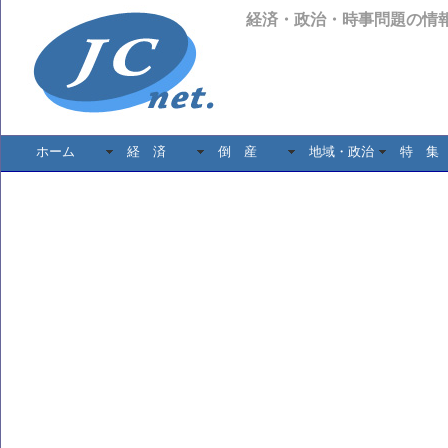
経済・政治・時事問題の情
ホーム
経 済
倒 産
地域・政治
特 集