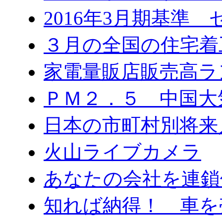
2016年3月期基準
３月の全国の住宅
家電量販店販売高ラ
ＰＭ２．５ 中国大
日本の市町村別将来
火山ライブカメラ
あなたの会社を連鎖
知れば納得！ 車を