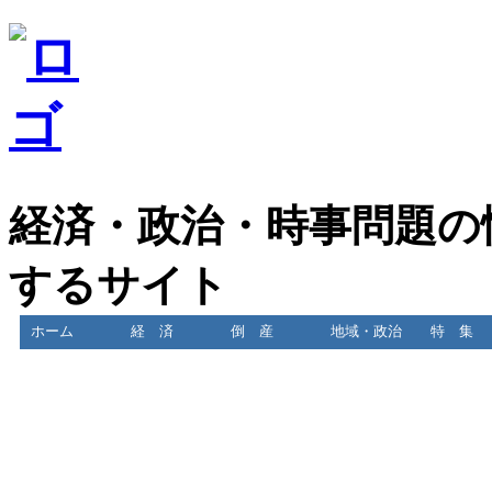
経済・政治・時事問題の
するサイト
ホーム
経 済
倒 産
地域・政治
特 集