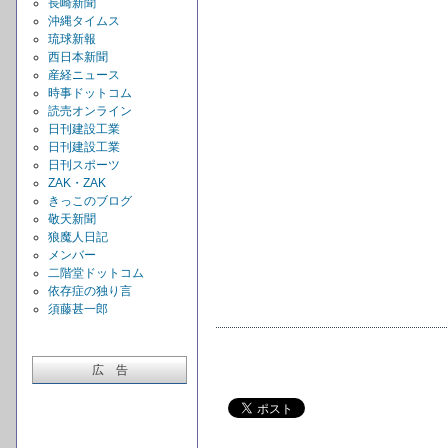
長崎新聞
沖縄タイムス
琉球新報
西日本新聞
産経ニュース
時事ドットコム
読売オンライン
日刊建設工業
日刊建設工業
日刊スポーツ
ZAK・ZAK
きっこのブログ
敬天新聞
狼魔人日記
メンバー
二階堂ドットコム
依存症の独り言
須藤甚一郎
広 告