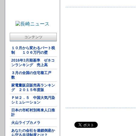
コンテンツ
１０月から変わるパート税
制 １０６万円の壁
2016年3月期基準 ゼネコ
ンランキング 売上高
３月の全国の住宅着工戸
数
家電量販店販売高ランキン
グ ２０１５年度版
ＰＭ２．５ 中国大気汚染
シミュレーション
日本の市町村別将来人口推
計
火山ライブカメラ
あなたの会社を連鎖倒産か
ら守る共済制度とは？