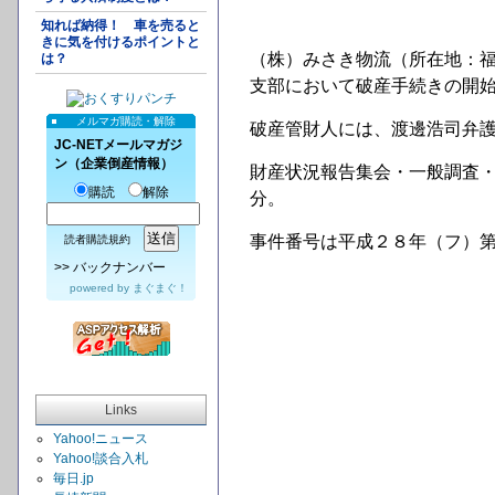
知れば納得！ 車を売ると
きに気を付けるポイントと
（株）みさき物流（所在地：福
は？
支部において破産手続きの開
メルマガ購読・解除
破産管財人には、渡邊浩司弁
JC-NETメールマガジ
ン（企業倒産情報）
財産状況報告集会・一般調査・
購読
解除
分。
事件番号は平成２８年（フ）
読者購読規約
>>
バックナンバー
powered by
まぐまぐ！
Links
Yahoo!ニュース
Yahoo!談合入札
毎日.jp