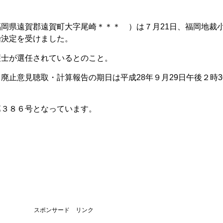
岡県遠賀郡遠賀町大字尾崎＊＊＊ ）は７月21日、福岡地裁
始決定を受けました。
護士が選任されているとのこと。
廃止意見聴取・計算報告の期日は平成28年９月29日午後２時3
第３８６号となっています。
スポンサード リンク