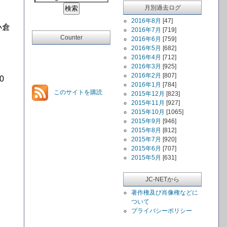
月別過去ログ
2016年8月
[47]
小倉
2016年7月
[719]
Counter
2016年6月
[759]
2016年5月
[682]
2016年4月
[712]
2016年3月
[925]
2016年2月
[807]
0
2016年1月
[784]
このサイトを購読
2015年12月
[823]
2015年11月
[927]
2015年10月
[1065]
2015年9月
[946]
2015年8月
[812]
2015年7月
[920]
2015年6月
[707]
2015年5月
[631]
JC-NETから
著作権及び肖像権などに
ついて
プライバシーポリシー