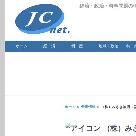
経済・政治・時事問題の
ホーム
経 済
倒 産
地域・政治
特 
ホーム
＞
倒産情報
＞ （株）みさき物流（
（株）み