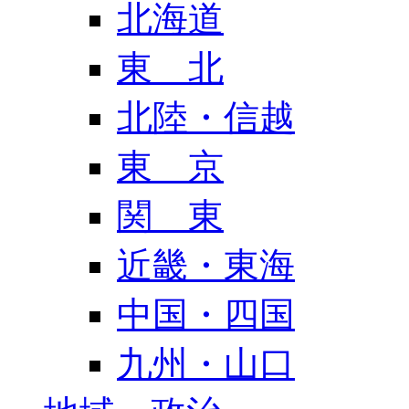
北海道
東 北
北陸・信越
東 京
関 東
近畿・東海
中国・四国
九州・山口