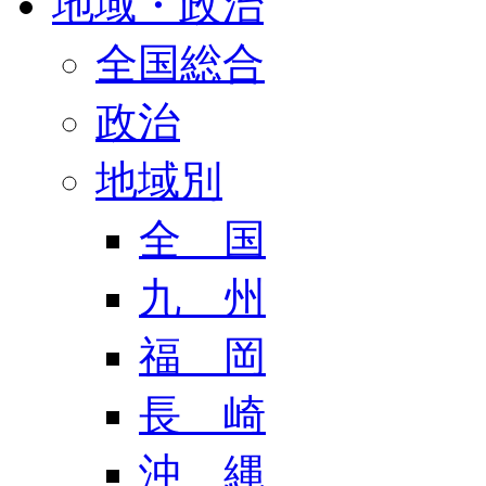
地域・政治
全国総合
政治
地域別
全 国
九 州
福 岡
長 崎
沖 縄