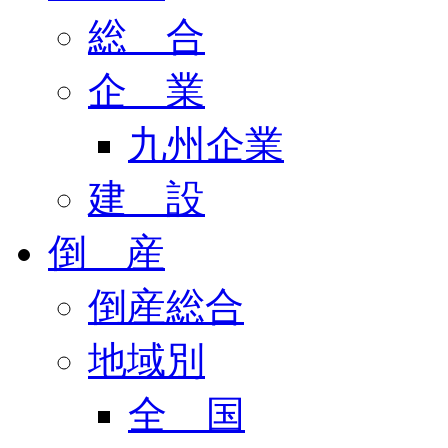
総 合
企 業
九州企業
建 設
倒 産
倒産総合
地域別
全 国