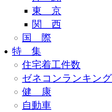
東 京
関 西
国 際
特 集
住宅着工件数
ゼネコンランキング
健 康
自動車