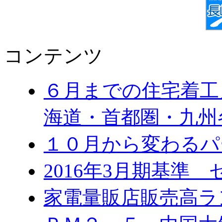
コンテンツ
６月までの住宅着工
海道・首都圏・九州
１０月から変わる
2016年3月期基準
家電量販店販売高ラ