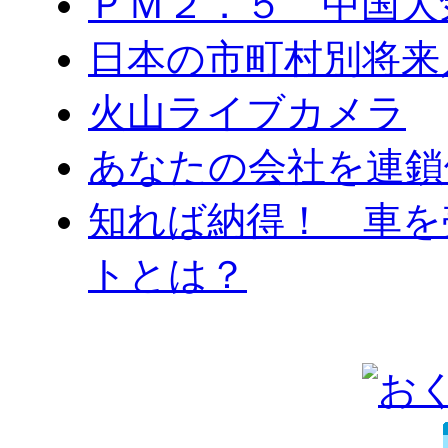
ＰＭ２．５ 中国大
日本の市町村別将来
火山ライブカメラ
あなたの会社を連鎖
知れば納得！ 車を
トとは？