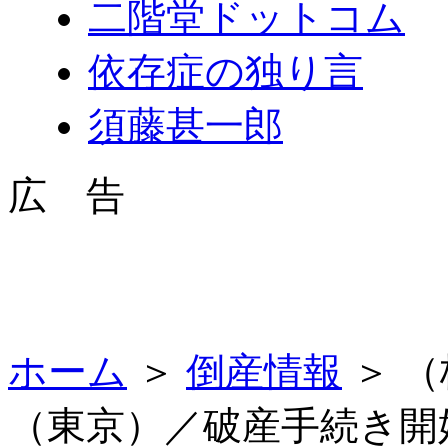
二階堂ドットコム
依存症の独り言
須藤甚一郎
広 告
ホーム
＞
倒産情報
＞ 
（東京）／破産手続き開