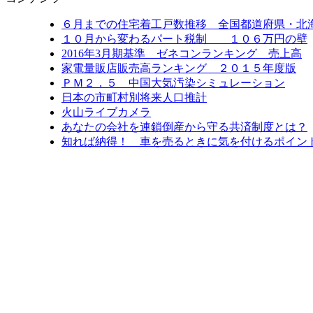
６月までの住宅着工戸数推移 全国都道府県・北
１０月から変わるパート税制 １０６万円の壁
2016年3月期基準 ゼネコンランキング 売上高
家電量販店販売高ランキング ２０１５年度版
ＰＭ２．５ 中国大気汚染シミュレーション
日本の市町村別将来人口推計
火山ライブカメラ
あなたの会社を連鎖倒産から守る共済制度とは？
知れば納得！ 車を売るときに気を付けるポイン