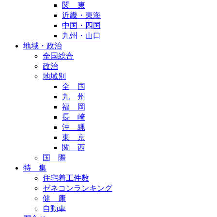
関 東
近畿・東海
中国・四国
九州・山口
地域・政治
全国総合
政治
地域別
全 国
九 州
福 岡
長 崎
沖 縄
東 京
関 西
国 際
特 集
住宅着工件数
ゼネコンランキング
健 康
自動車