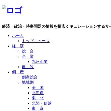
経済・政治・時事問題の情報を幅広くキュレーションするサ
ホーム
トップニュース
経 済
総 合
企 業
九州企業
建 設
倒 産
倒産総合
地域別
全 国
北海道
東 北
北陸・信越
東 京