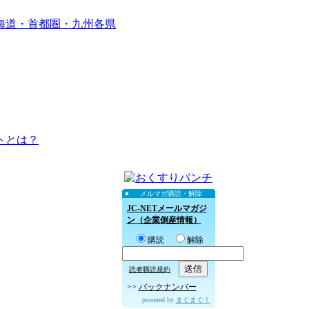
海道・首都圏・九州各県
トとは？
メルマガ購読・解除
JC-NETメールマガジ
ン（企業倒産情報）
購読
解除
読者購読規約
>>
バックナンバー
powered by
まぐまぐ！