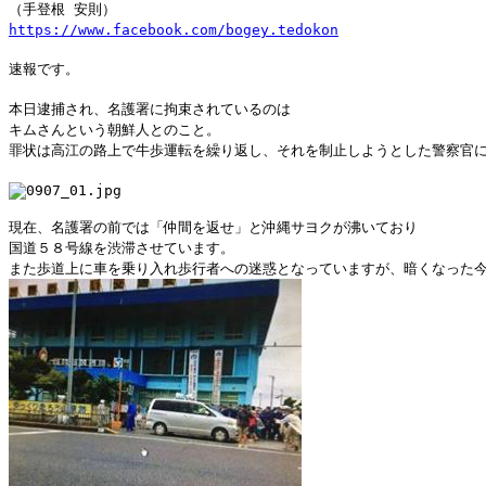
（手登根 安則）
https://www.facebook.com/bogey.tedokon
速報です。
本日逮捕され、名護署に拘束されているのは
キムさんという朝鮮人とのこと。
罪状は高江の路上で牛歩運転を繰り返し、それを制止しようとした警察官
現在、名護署の前では「仲間を返せ」と沖縄サヨクが沸いており
国道５８号線を渋滞させています。
また歩道上に車を乗り入れ歩行者への迷惑となっていますが、暗くなった