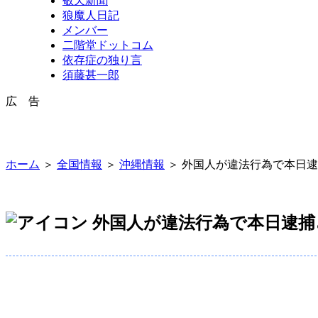
敬天新聞
狼魔人日記
メンバー
二階堂ドットコム
依存症の独り言
須藤甚一郎
広 告
ホーム
＞
全国情報
＞
沖縄情報
＞ 外国人が違法行為で本日
外国人が違法行為で本日逮捕