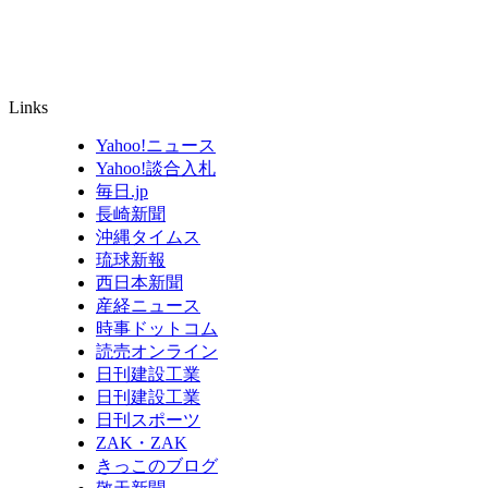
Links
Yahoo!ニュース
Yahoo!談合入札
毎日.jp
長崎新聞
沖縄タイムス
琉球新報
西日本新聞
産経ニュース
時事ドットコム
読売オンライン
日刊建設工業
日刊建設工業
日刊スポーツ
ZAK・ZAK
きっこのブログ