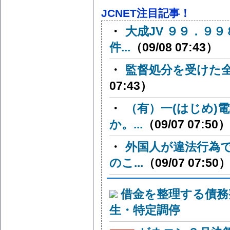
JCNET注目記事！
・
大成JV ９９．９
件...
（09/08 07:43）
・
監督処分を受けた
07:43）
・
（有）一(はじめ)
か。...
（09/07 07:50）
・
外国人が違法行為
のこ...
（09/07 07:50
借金を整理する債務
生・特定調停