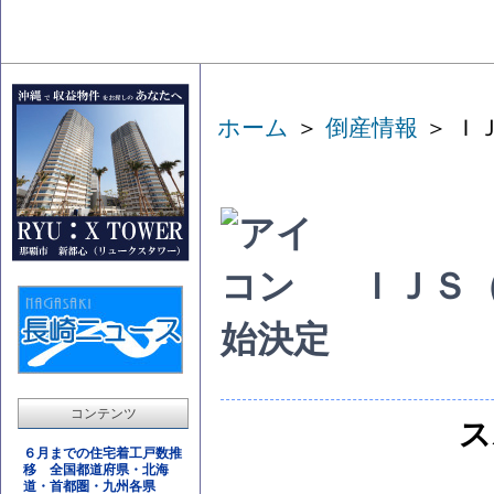
ホーム
＞
倒産情報
＞ Ｉ
ＩＪＳ
始決定
コンテンツ
ス
６月までの住宅着工戸数推
移 全国都道府県・北海
道・首都圏・九州各県