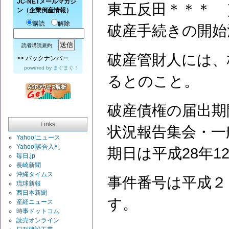
JC-NETメールマガジ
東五反田＊＊＊ 
ン（企業倒産情報）
購読
解除
破産手続きの開始
読者購読規約
破産管財人には、
>>
バックナンバー
powered by
まぐまぐ！
るとのこと。
破産債権の届出期
Links
状況報告集会・一
Yahoo!ニュース
Yahoo!談合入札
期日は平成28年1
毎日.jp
長崎新聞
沖縄タイムス
事件番号は平成２
琉球新報
西日本新聞
す。
産経ニュース
時事ドットコム
読売オンライン