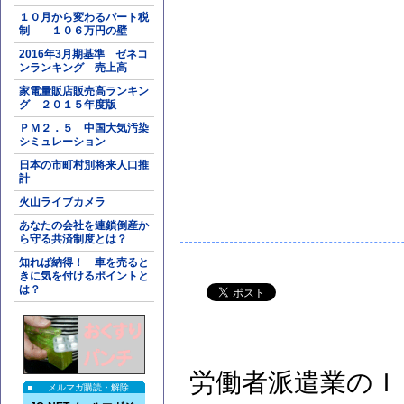
１０月から変わるパート税
制 １０６万円の壁
2016年3月期基準 ゼネコ
ンランキング 売上高
家電量販店販売高ランキン
グ ２０１５年度版
ＰＭ２．５ 中国大気汚染
シミュレーション
日本の市町村別将来人口推
計
火山ライブカメラ
あなたの会社を連鎖倒産か
ら守る共済制度とは？
知れば納得！ 車を売ると
きに気を付けるポイントと
は？
労働者派遣業のＩ
メルマガ購読・解除