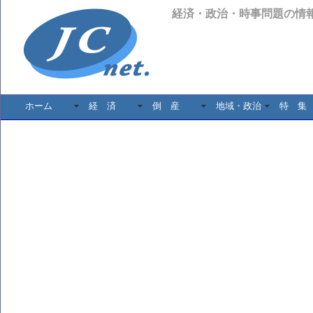
経済・政治・時事問題の情
ホーム
経 済
倒 産
地域・政治
特 集