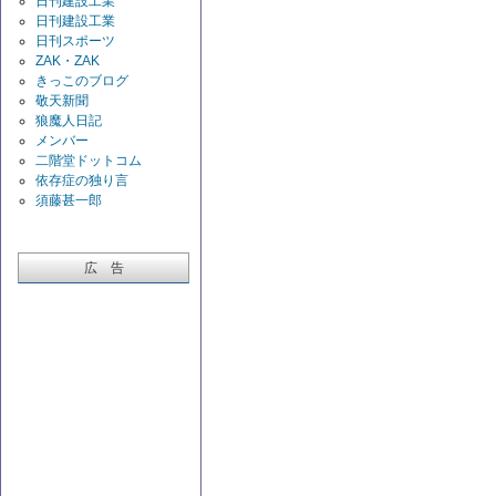
日刊建設工業
日刊建設工業
日刊スポーツ
ZAK・ZAK
きっこのブログ
敬天新聞
狼魔人日記
メンバー
二階堂ドットコム
依存症の独り言
須藤甚一郎
広 告