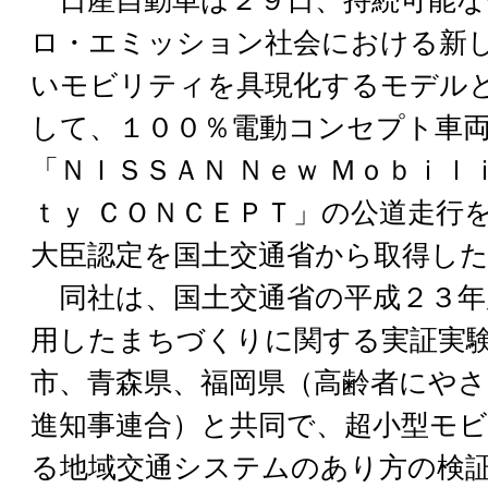
日産自動車は２９日、持続可能な
ロ・エミッション社会における新
いモビリティを具現化するモデル
して、１００％電動コンセプト車
「ＮＩＳＳＡＮ Ｎｅｗ Ｍｏｂｉｌ
ｔｙ ＣＯＮＣＥＰＴ」の公道走行
大臣認定を国土交通省から取得し
同社は、国土交通省の平成２３年
用したまちづくりに関する実証実
市、青森県、福岡県（高齢者にやさ
進知事連合）と共同で、超小型モ
る地域交通システムのあり方の検