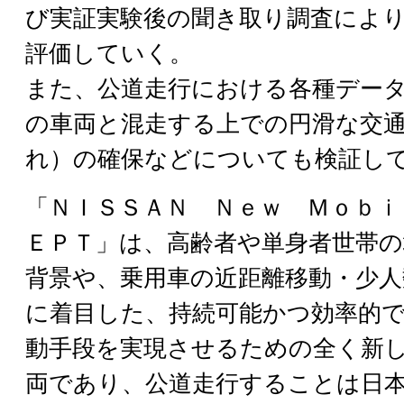
び実証実験後の聞き取り調査によ
評価していく。
また、公道走行における各種デー
の車両と混走する上での円滑な交
れ）の確保などについても検証し
「ＮＩＳＳＡＮ Ｎｅｗ Ｍｏｂｉ
ＥＰＴ」は、高齢者や単身者世帯
背景や、乗用車の近距離移動・少人
に着目した、持続可能かつ効率的
動手段を実現させるための全く新
両であり、公道走行することは日