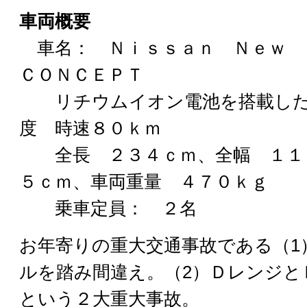
車両概要
車名： Ｎｉｓｓａｎ Ｎｅｗ
ＣＯＮＣＥＰＴ
リチウムイオン電池を搭載した
度 時速８０ｋｍ
全長 ２３４ｃｍ、全幅 １１
５ｃｍ、車両重量 ４７０ｋｇ
乗車定員： ２名
お年寄りの重大交通事故である（1
ルを踏み間違え。（2）Ｄレンジと
という２大重大事故。