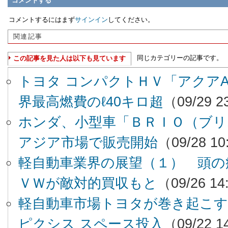
コメントする
コメントするにはまず
サインイン
してください。
関連記事
同じカテゴリーの記事です。
この記事を見た人は以下も見ています
トヨタ コンパクトＨＶ「アクアA
界最高燃費のℓ40キロ超
（09/29 2
ホンダ、小型車「ＢＲＩＯ（ブ
アジア市場で販売開始
（09/28 10
軽自動車業界の展望（１） 頭
ＶＷが敵対的買収もと
（09/26 14
軽自動車市場トヨタが巻き起こす
ピクシス スペース投入
（09/22 1