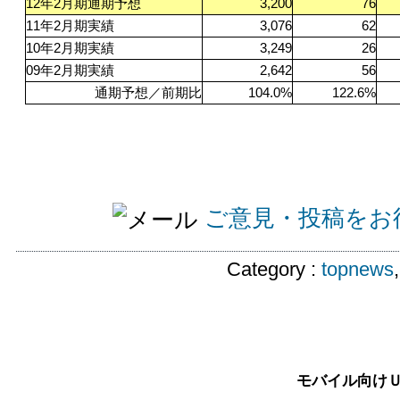
12
年2月期通期予想
3,200
76
11
年2月期実績
3,076
62
10
年2月期実績
3,249
26
09
年2月期実績
2,642
56
通期予想／前期比
104.0%
122.6%
ご意見・投稿をお
Category :
topnews
モバイル向け