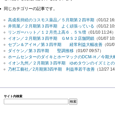
同じカテゴリーの記事です。
高成長持続のコスモス薬品／５月期第２四半期
（01/12 16
井筒屋／２月期第３四半期 よく頑張っている
（01/12 10
リンガーハット／１２月売上高６．５％増
（01/10 11:24
イオン／２月期第３四半期 ＧＭＳ２店舗閉鎖
（01/07 10
セブン＆アイＨ／第３四半期 経常利益大幅改善
（01/0
ダイケン／第３四半期 堅調推移
（01/07 09:57）
ホームセンターのダイキとホーマックのDCM-Ｈ／今期大
イオン九州／２月期第３四半期 ゆめタウンのイズミとの
乃村工藝社／2月期第3四半期 利益率若干改善
（12/27 1
サイト内検索