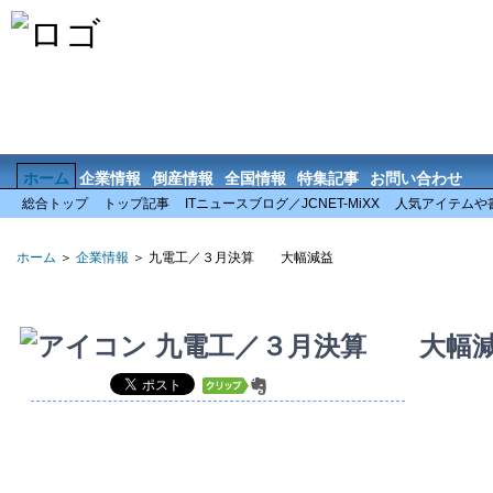
ホーム
企業情報
倒産情報
全国情報
特集記事
お問い合わせ
総合トップ
トップ記事
ITニュースブログ／JCNET-MiXX
人気アイテムや
ホーム
＞
企業情報
＞ 九電工／３月決算 大幅減益
九電工／３月決算 大幅