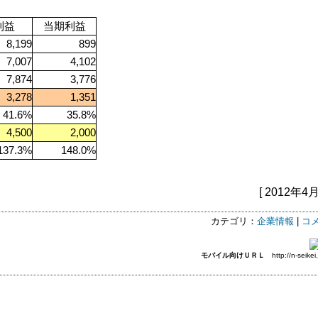
利益
当期利益
8,199
899
7,007
4,102
7,874
3,776
3,278
1,351
41.6%
35.8%
4,500
2,000
137.3%
148.0%
[ 2012年4月
カテゴリ：
企業情報
|
コメ
モバイル向けＵＲＬ
http://n-seikei.