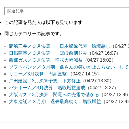
関連記事
この記事を見た人は以下も見ています
同じカテゴリーの記事です。
商船三井／３月決算 日本艦隊代表 環境悪し
（04/27 
日鐵商事／３月決算 ほぼ前期並み
（04/27 16:07）
西部ガス／３月決算 増収大幅減益
（04/27 15:02）
ソフトバンク／３月期 孫さんの笑いが止まらない して
リコー／3月決算 円高直撃
（04/27 14:15）
戸田建設／3月決算予想 下方修正
（04/27 13:30）
パナホーム／3月決算 増収増益達成
（04/27 13:27）
大阪ガス／3月決算 関電への売電で儲かる
（04/27 12:4
大東建託／３月期 過去最高続く 増収増益
（04/27 12: