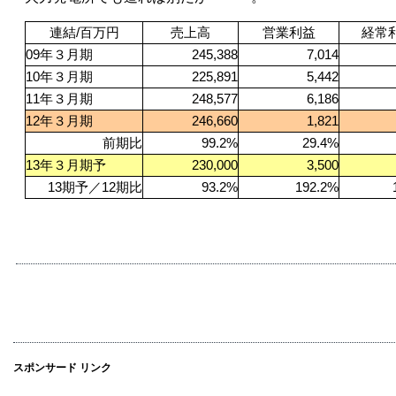
連結/百万円
売上高
営業利益
経常
09
年３月期
245,388
7,014
10
年３月期
225,891
5,442
11
年３月期
248,577
6,186
12
年３月期
246,660
1,821
前期比
99.2%
29.4%
13
年３月期予
230,000
3,500
13
期予／12期比
93.2%
192.2%
スポンサード リンク