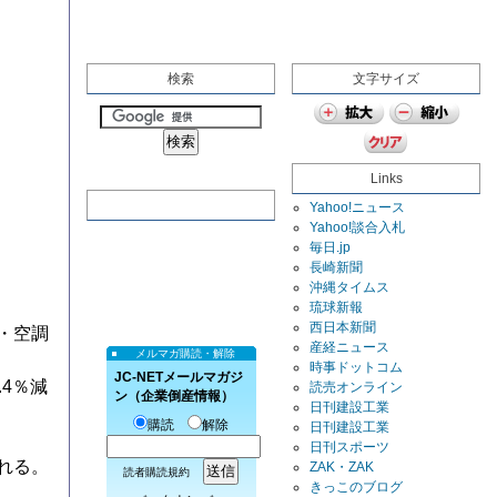
検索
文字サイズ
Links
Yahoo!ニュース
Yahoo!談合入札
毎日.jp
長崎新聞
沖縄タイムス
琉球新報
西日本新聞
・空調
産経ニュース
メルマガ購読・解除
時事ドットコム
JC-NETメールマガジ
4％減
読売オンライン
ン（企業倒産情報）
日刊建設工業
購読
解除
日刊建設工業
日刊スポーツ
れる。
ZAK・ZAK
読者購読規約
きっこのブログ