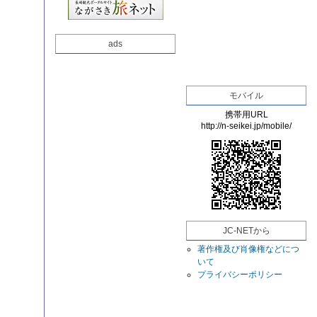
ads
モバイル
携帯用URL
http://n-seikei.jp/mobile/
JC-NETから
著作権及び肖像権などにつ
いて
プライバシーポリシー