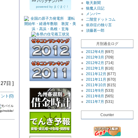
>>
バックナンバー
敬天新聞
powered by
まぐまぐ！
狼魔人日記
メンバー
二階堂ドットコム
依存症の独り言
須藤甚一郎
月別過去ログ
2012年4月
[697]
2012年3月
[709]
2012年2月
[714]
2012年1月
[616]
2011年12月
[677]
2011年11月
[670]
27日 ]
2011年10月
[615]
2011年9月
[533]
ント(
0
)
2011年8月
[565]
2011年7月
[531]
jp/mobile/
Counter