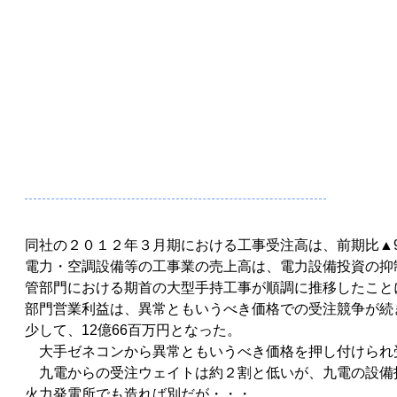
同社の２０１２年３月期における工事受注高は、前期比▲9.4
電力・空調設備等の工事業の売上高は、電力設備投資の抑
管部門における期首の大型手持工事が順調に推移したことにより
部門営業利益は、異常ともいうべき価格での受注競争が続き
少して、12億66百万円となった。
大手ゼネコンから異常ともいうべき価格を押し付けられ
九電からの受注ウェイトは約２割と低いが、九電の設備
火力発電所でも造れば別だが・・・。