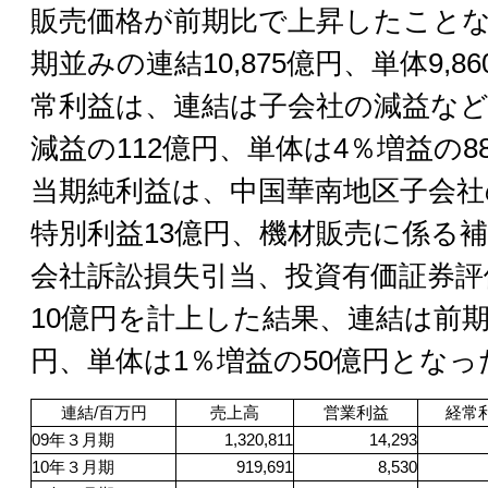
販売価格が前期比で上昇したこと
期並みの連結10,875億円、単体9,
常利益は、連結は子会社の減益など
減益の112億円、単体は4％増益の
当期純利益は、中国華南地区子会社
特別利益13億円、機材販売に係る
会社訴訟損失引当、投資有価証券評
10億円を計上した結果、連結は前期
円、単体は1％増益の50億円となっ
連結/百万円
売上高
営業利益
経常
09
年３月期
1,320,811
14,293
10
年３月期
919,691
8,530