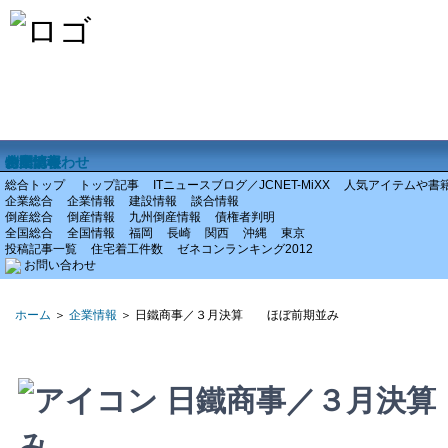
ホーム
企業情報
倒産情報
全国情報
特集記事
お問い合わせ
総合トップ
トップ記事
ITニュースブログ／JCNET-MiXX
人気アイテムや書
企業総合
企業情報
建設情報
談合情報
倒産総合
倒産情報
九州倒産情報
債権者判明
全国総合
全国情報
福岡
長崎
関西
沖縄
東京
投稿記事一覧
住宅着工件数
ゼネコンランキング2012
お問い合わせ
ホーム
＞
企業情報
＞ 日鐵商事／３月決算 ほぼ前期並み
日鐵商事／３月決
み