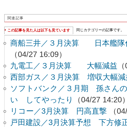
関連記事
同じカテゴリーの記事です。
この記事を見た人は以下も見ています
商船三井／３月決算 日本艦隊
（04/27 16:09）
九電工／３月決算 大幅減益
（0
西部ガス／３月決算 増収大幅減
ソフトバンク／３月期 孫さん
い してやったり
（04/27 14:20
リコー／3月決算 円高直撃
（04/
戸田建設／3月決算予想 下方修