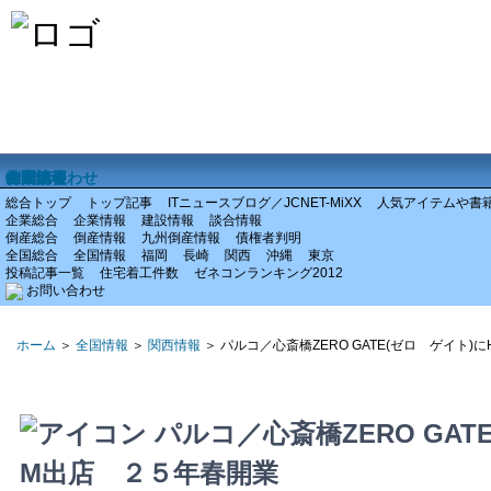
ホーム
企業情報
倒産情報
全国情報
特集記事
お問い合わせ
総合トップ
トップ記事
ITニュースブログ／JCNET-MiXX
人気アイテムや書
企業総合
企業情報
建設情報
談合情報
倒産総合
倒産情報
九州倒産情報
債権者判明
全国総合
全国情報
福岡
長崎
関西
沖縄
東京
投稿記事一覧
住宅着工件数
ゼネコンランキング2012
お問い合わせ
ホーム
＞
全国情報
＞
関西情報
＞ パルコ／心斎橋ZERO GATE(ゼロ ゲイト)
パルコ／心斎橋ZERO GAT
M出店 ２５年春開業