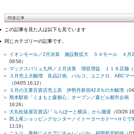
関連記事
この記事を見た人は以下も見ています
同じカテゴリーの記事です。
イオンモール／2月決算 施設数拡大 ５４モール ４月2
09:58）
マックスバリュ九州／２月決算 増収増益 １１８店舗
（
３月売上大幅増 良品計画、パルコ、ユニクロ、ABC
（04/05 16:12）
３月の主要百貨店売上高 伊勢丹新宿42.8％の大幅増
（04
熊本駅前「くまもと森都心」オープン／森ビル都市企画 
16:26）
大丸松坂屋百貨店/「ららぽーと横浜」から撤退
（03/26 1
西上尾ショッピングセンター／イトーヨーカドー+ＨＣで9
11:19）
ニトリ 果敢にイケアにチャレンジか 福岡新宮戦線
（03