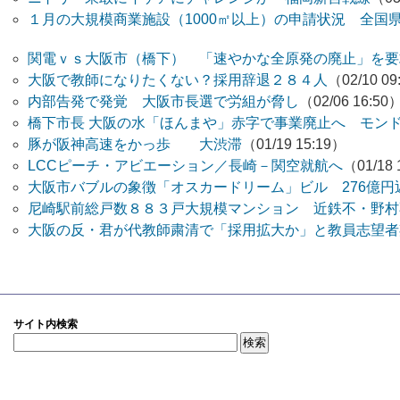
１月の大規模商業施設（1000㎡以上）の申請状況 全国
関電ｖｓ大阪市（橋下） 「速やかな全原発の廃止」を要
大阪で教師になりたくない？採用辞退２８４人
（02/10 09
内部告発で発覚 大阪市長選で労組が脅し
（02/06 16:50
橋下市長 大阪の水「ほんまや」赤字で事業廃止へ モンドセ
豚が阪神高速をかっ歩 大渋滞
（01/19 15:19）
LCCピーチ・アビエーション／長崎－関空就航へ
（01/18 
大阪市バブルの象徴「オスカードリーム」ビル 276億円返せ
尼崎駅前総戸数８８３戸大規模マンション 近鉄不・野村不
大阪の反・君が代教師粛清で「採用拡大か」と教員志望者
サイト内検索