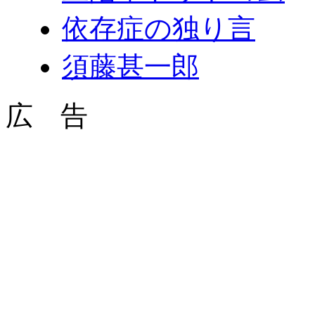
依存症の独り言
須藤甚一郎
広 告