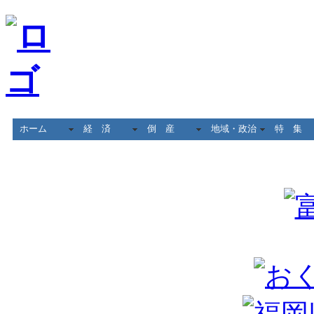
ホーム
経 済
倒 産
地域・政治
特 集