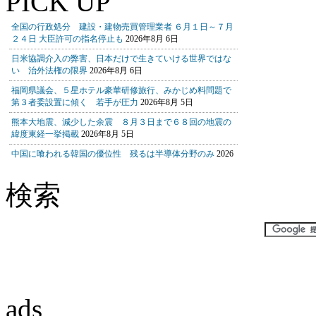
PICK UP
検索
ads