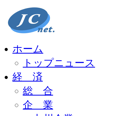
ホーム
トップニュース
経 済
総 合
企 業