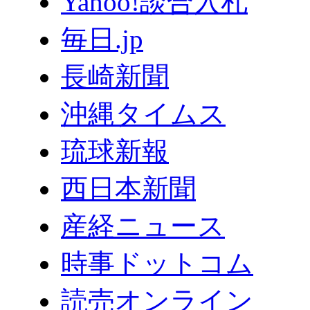
Yahoo!談合入札
毎日.jp
長崎新聞
沖縄タイムス
琉球新報
西日本新聞
産経ニュース
時事ドットコム
読売オンライン