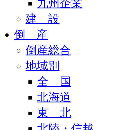
九州企業
建 設
倒 産
倒産総合
地域別
全 国
北海道
東 北
北陸・信越