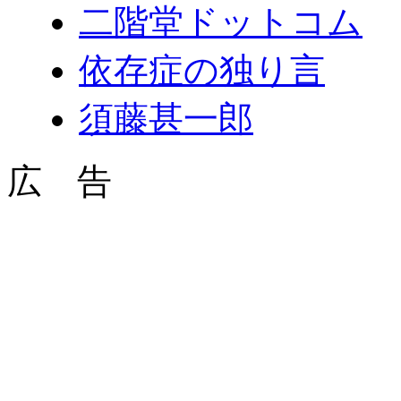
二階堂ドットコム
依存症の独り言
須藤甚一郎
広 告