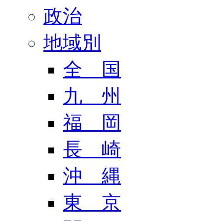
政治
地域別
全 国
九 州
福 岡
長 崎
沖 縄
東 京