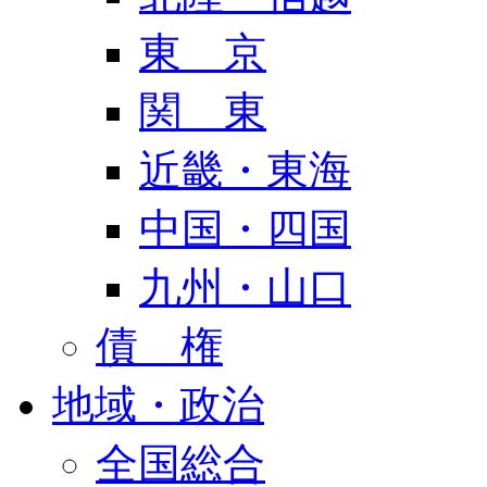
東 京
関 東
近畿・東海
中国・四国
九州・山口
債 権
地域・政治
全国総合