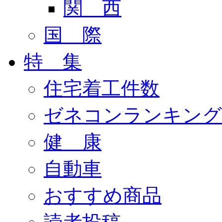
関 西
国 際
特 集
住宅着工件数
ゼネコンランキング
健 康
自動車
おすすめ商品