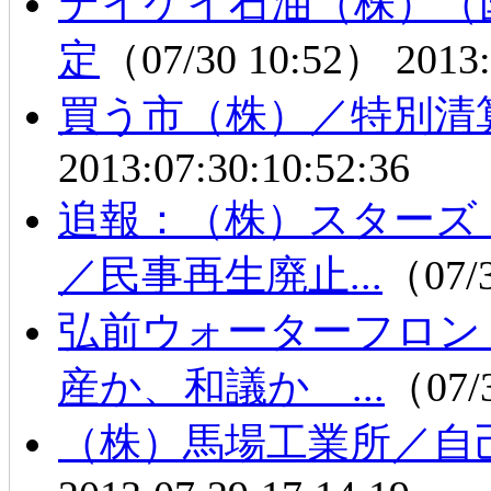
テイケイ石油（株）（
定
（07/30 10:52）
2013:
買う市（株）／特別清
2013:07:30:10:52:36
追報：（株）スターズ
／民事再生廃止...
（07/
弘前ウォーターフロ
産か、和議か ...
（07/
（株）馬場工業所／自