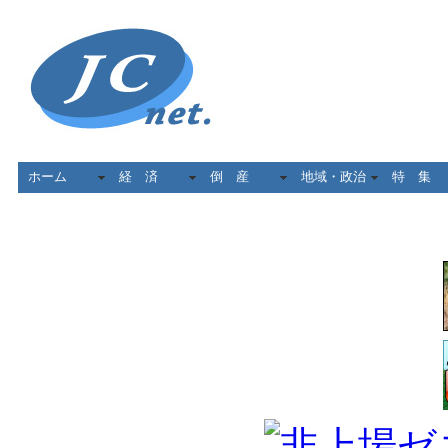
ホーム
経 済
倒 産
地域・政治
特 集