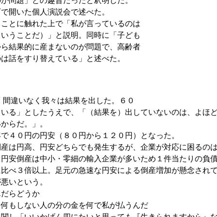
のが問題」との趣旨だったと釈明した。
町で開いた個人演説会で述べた。
ることに触れた上で「私が言っているのは
ということだ）」と説明。同時に「子ども
から結果的に産まないのが問題で、高齢者
のは話をすり替えている」と述べた。
 間違いなく我々は結果を出した。６０
ている」としたうえで、「（結果を）出していないのは、よほ
いからだ。」。
年で４０円の円安（８０円から１２０円）となった。
倒産は円高、円安どちらでも発生するが、企業が対応に困るの
。円安倒産は中小・零細の輸入企業が多いため１件当たりの負
に比べ３倍以上。足元の急速な円安による倒産増加が懸念され
が悪いという。
んだらどうか
、何もしない人の分の金を何で私が払うんだ
に関し「いいかげん四にたいと思っても『生きられますから』