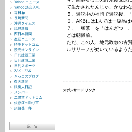
Yahoo!ニュース
て生かされたんじゃ、かなわ
Yahoo!談合入札
毎日.jp
５、遊説中の福岡で遊説後、「
長崎新聞
６、AKBには1人では一級品は
沖縄タイムス
７、「頻繁」を「はんざつ」
琉球新報
西日本新聞
どは朝飯前。
産経ニュース
ただ、この人、地元政敵の古
時事ドットコム
ルサリーノが効いているよう
読売オンライン
日刊建設工業
日刊建設工業
日刊スポーツ
ZAK・ZAK
きっこのブログ
敬天新聞
狼魔人日記
スポンサード リンク
メンバー
二階堂ドットコム
依存症の独り言
須藤甚一郎
広 告