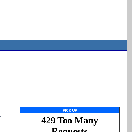
PICK UP
ど