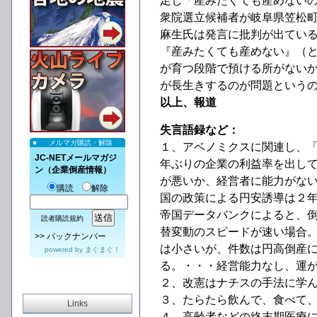
足し「産みたくても産めない
衆院選立候補者が岐阜県笠松
麻生氏は発言に批判が出てい
『産みたくても産めない』（
が育つ段階で預ける所がない
が長生きするのが問題という
以上、報道
失言語録など：
メルマガ購読・解除
１、アベノミクスに関連し、「
JC-NETメールマガジ
年ぶりの企業の利益率を出し
ン（企業倒産情報）
が悪いか、経営者に能力がな
購読
解除
国の政策による円安誘導は２
帝国データバンクによると、
読者購読規約
替変動のスピードが速い場合
>>
バックナンバー
は小さいが、件数は円高倒産
powered by
まぐまぐ！
る。・・・経営能力なし、運
２、改憲はナチスの手法に学
３、たらたら飲んで、食べて
Links
４、高齢者などの終末期医療