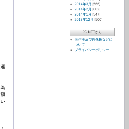
2014年3月
[566]
2014年2月
[602]
2014年1月
[547]
2013年12月
[500]
JC-NETから
著作権及び肖像権などに
ついて
プライバシーポリシー
ど運
は為
債額
てい
なん