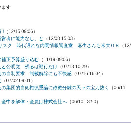
います
!
（12/15 09:06）
経営者に能力なし」と
（12/08 15:03）
いリスク 時代遅れな内閣情報調査室 麻生さんも米大ＯＢ
（12/
の補正予算盛り込む
（11/19 09:06）
会と公明党 残るは勤行だけ
（07/18 10:29）
朝の自制要求 制裁解除にも不快感
（07/16 16:34）
定
（07/02 09:01）
会の集団的自衛権慎重論に政教分離の天下の宝刀抜く
（06/11
 全中を解体・全農は株式会社へ
（06/10 13:50）