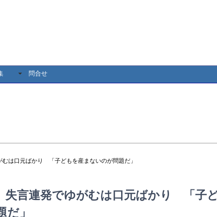
集
問合せ
がむは口元ばかり 「子どもを産まないのが問題だ」
 失言連発でゆがむは口元ばかり 「子
題だ」