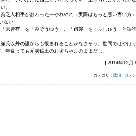
ない。
貧乏人相手がおわったーやれやれ（実際はもっと悪い言い方）
いない
、「未曾有」を「みぞうゆう」、「踏襲」を「ふしゅう」と誤
賀誠氏以外の誰からも恨まれることがなさそう。世間ではやは
だ。年食っても元炭鉱王のお坊ちゃまのままだし。
[ 2014年12月 
カテゴリ：
政治
|
コメン