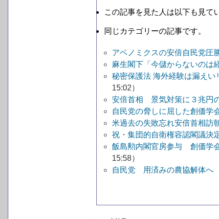
この記事を見た人は以下も見て
同じカテゴリーの記事です。
アベノミクスの安倍自民党圧勝 
麻生閣下「今儲からないのは
秘密保護法 海外経験は漏え
15:02）
安倍首相 景気対策に３兆円
自民党の脅しに屈した創価学
米過去の失敗忘れ安倍首相訪
祝・集団的自衛権容認閣議決
飯島勲内閣官房参与 創価学
15:58）
自民党 用済みの農協解体へ