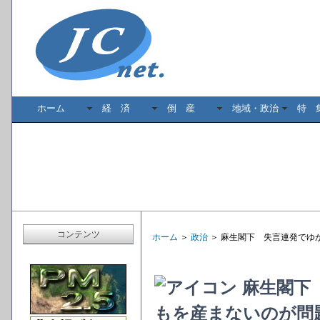
ホーム
経 済
倒 産
地域・政治
特 
コンテンツ
ホーム
＞
政治
＞ 麻生閣下 失言連発でゆ
麻生閣下
もを産まないのが問