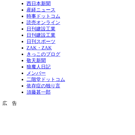
西日本新聞
産経ニュース
時事ドットコム
読売オンライン
日刊建設工業
日刊建設工業
日刊スポーツ
ZAK・ZAK
きっこのブログ
敬天新聞
狼魔人日記
メンバー
二階堂ドットコム
依存症の独り言
須藤甚一郎
広 告