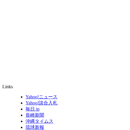
Links
Yahoo!ニュース
Yahoo!談合入札
毎日.jp
長崎新聞
沖縄タイムス
琉球新報