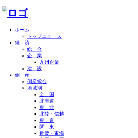
ホーム
トップニュース
経 済
総 合
企 業
九州企業
建 設
倒 産
倒産総合
地域別
全 国
北海道
東 北
北陸・信越
東 京
関 東
近畿・東海