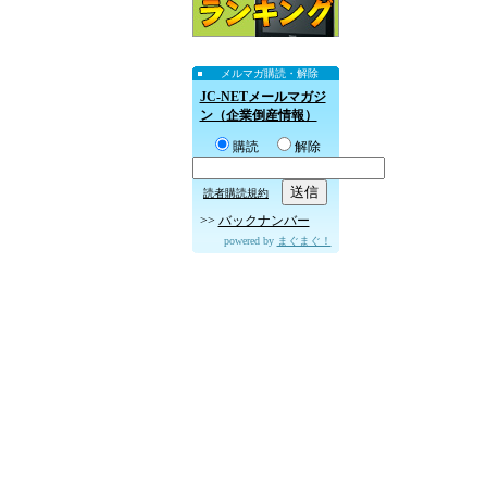
メルマガ購読・解除
JC-NETメールマガジ
ン（企業倒産情報）
購読
解除
読者購読規約
>>
バックナンバー
powered by
まぐまぐ！