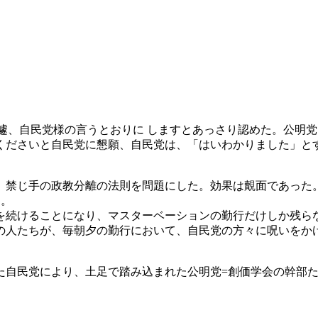
遽、自民党様の言うとおりに しますとあっさり認めた。公明党
くださいと自民党に懇願、自民党は、「はいわかりました」とす
、禁じ手の政教分離の法則を問題にした。効果は覿面であった
た。
続けることになり、マスターベーションの勤行だけしか残ら
の人たちが、毎朝夕の勤行において、自民党の方々に呪いをか
た自民党により、土足で踏み込まれた公明党=創価学会の幹部