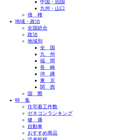
中国・四国
九州・山口
債 権
地域・政治
全国総合
政治
地域別
全 国
九 州
福 岡
長 崎
沖 縄
東 京
関 西
国 際
特 集
住宅着工件数
ゼネコンランキング
健 康
自動車
おすすめ商品
読者投稿