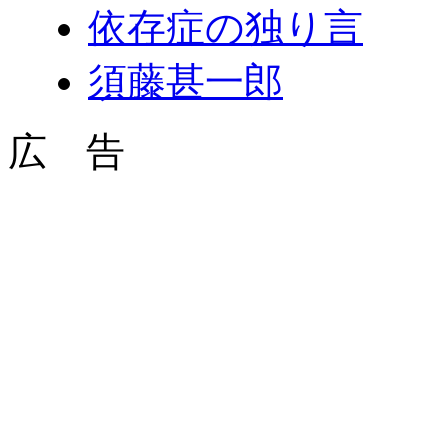
依存症の独り言
須藤甚一郎
広 告