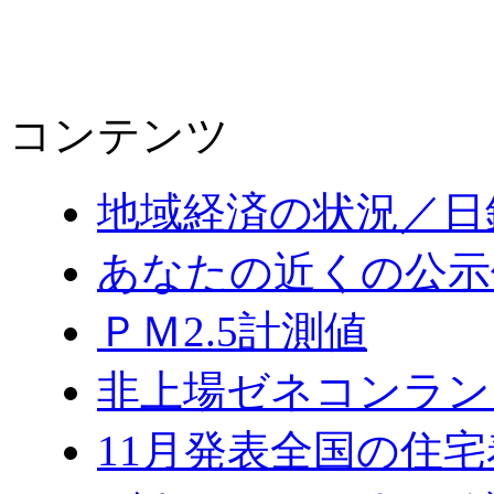
コンテンツ
地域経済の状況／日
あなたの近くの公示
ＰＭ2.5計測値
非上場ゼネコンラン
11月発表全国の住