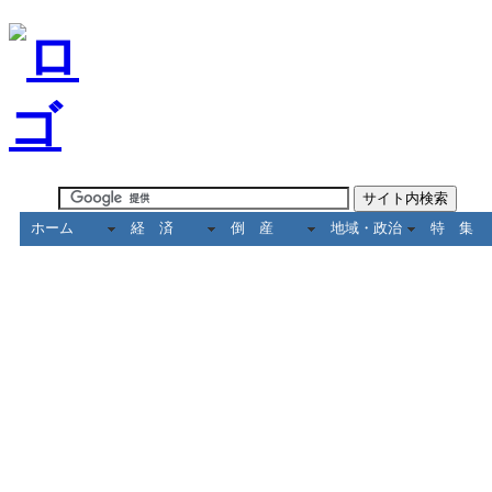
ホーム
経 済
倒 産
地域・政治
特 集