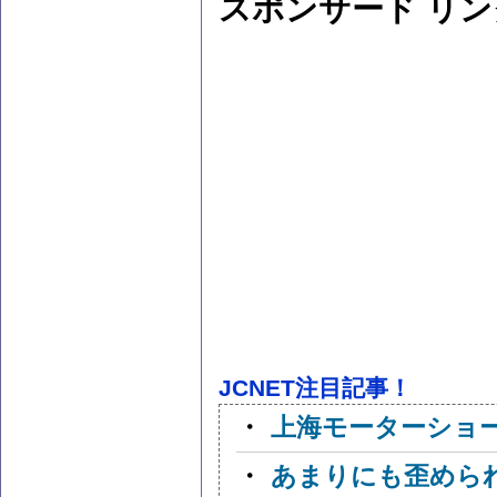
スポンサード リン
JCNET注目記事！
・
上海モーターショ
・
あまりにも歪めら