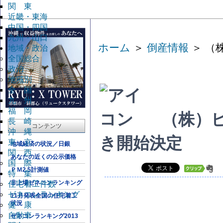
関 東
近畿・東海
中国・四国
九州・山口
ホーム
＞
倒産情報
＞ （
地域・政治
全国総合
政治
地域別
全 国
九 州
福 岡
（株）
長 崎
コンテンツ
沖 縄
き開始決定
東 京
地域経済の状況／日銀
関 西
あなたの近くの公示価格
国 際
ＰＭ2.5計測値
特 集
非上場ゼネコンランキング
住宅着工件数
ゼネコンランキング
11月発表全国の住宅着工
状況
健 康
自動車
ゼネコンランキング2013