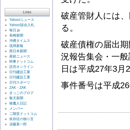
Links
破産管財人には、
Yahoo!ニュース
Yahoo!談合入札
る。
毎日.jp
長崎新聞
沖縄タイムス
破産債権の届出期
琉球新報
西日本新聞
況報告集会・一般
産経ニュース
時事ドットコム
日は平成27年3月
読売オンライン
日刊建設工業
日刊建設工業
日刊スポーツ
事件番号は平成26
ZAK・ZAK
きっこのブログ
敬天新聞
狼魔人日記
メンバー
二階堂ドットコム
依存症の独り言
須藤甚一郎