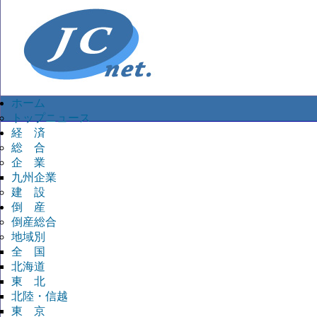
ホーム
トップニュース
経 済
総 合
企 業
九州企業
建 設
倒 産
倒産総合
地域別
全 国
北海道
東 北
北陸・信越
東 京