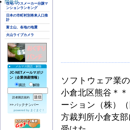
問合せ
住宅ハウスメーカー分譲マ
ンションランキング
日本の市町村別将来人口推
計
富士山、各地の地震
火山ライブカメラ
メルマガ購読・解除
JC-NETメールマガジ
ン（企業倒産情報）
ソフトウェア業の
購読
解除
小倉北区熊谷＊＊
読者購読規約
ーション（株）（同
>>
バックナンバー
powered by
まぐまぐ！
方裁判所小倉支部
受けた。