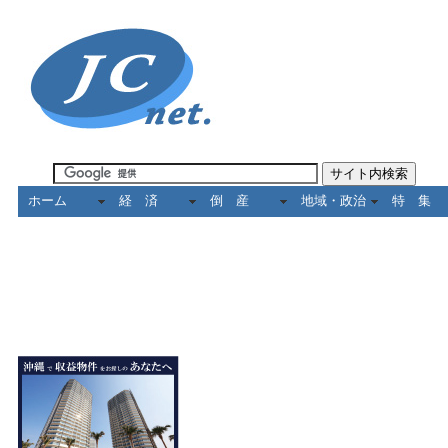
ホーム
経 済
倒 産
地域・政治
特 集