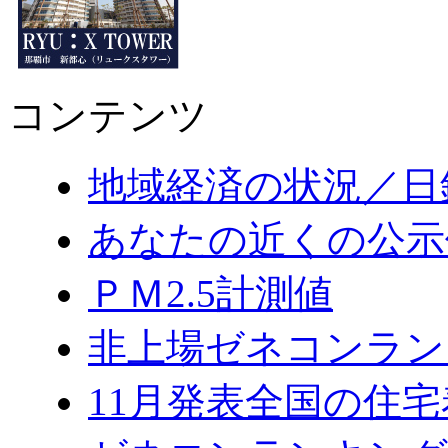
コンテンツ
地域経済の状況／日
あなたの近くの公示
ＰＭ2.5計測値
非上場ゼネコンラン
11月発表全国の住