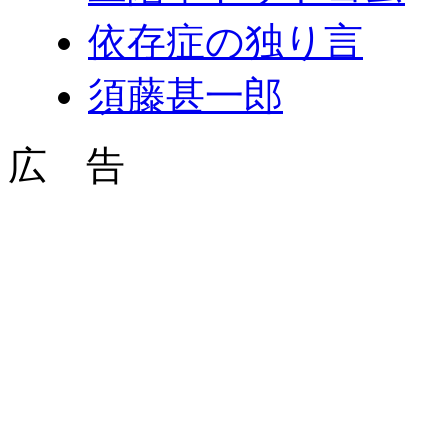
依存症の独り言
須藤甚一郎
広 告