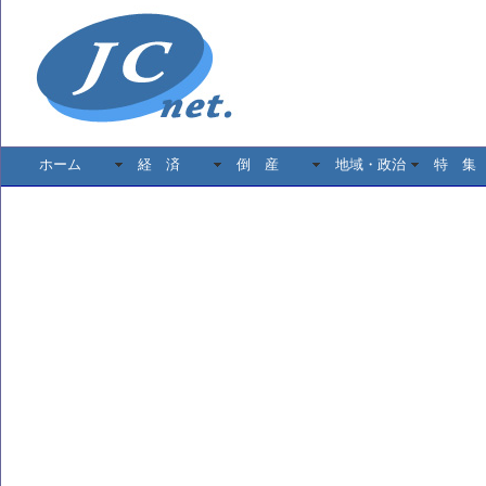
ホーム
経 済
倒 産
地域・政治
特 集