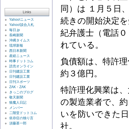
同）は １月５日
Links
続きの開始決定を
Yahoo!ニュース
Yahoo!談合入札
毎日.jp
紀弁護士（電話０
長崎新聞
沖縄タイムス
れている。
琉球新報
西日本新聞
産経ニュース
負債額は、特許理
時事ドットコム
読売オンライン
約３億円。
日刊建設工業
日刊建設工業
日刊スポーツ
ZAK・ZAK
特許理化興業は、
きっこのブログ
敬天新聞
の製造業者で、約
狼魔人日記
メンバー
いを防いできた日
二階堂ドットコム
依存症の独り言
須藤甚一郎
社。