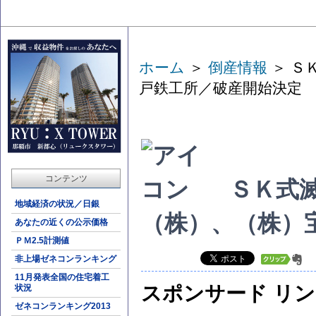
ホーム
＞
倒産情報
＞ Ｓ
戸鉄工所／破産開始決定
コンテンツ
ＳＫ式
地域経済の状況／日銀
（株）、（株）
あなたの近くの公示価格
ＰＭ2.5計測値
非上場ゼネコンランキング
11月発表全国の住宅着工
スポンサード リ
状況
ゼネコンランキング2013