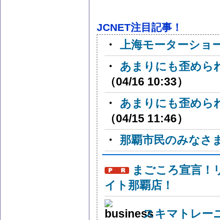
JCNET注目記事！
・
上海モーターショ
・
あまりにも歪めら
（04/16 10:33）
・
あまりにも歪めら
（04/15 11:46）
・
那覇市民のみなさ
まごころ宣言！
イト那覇店！
スキマトレー