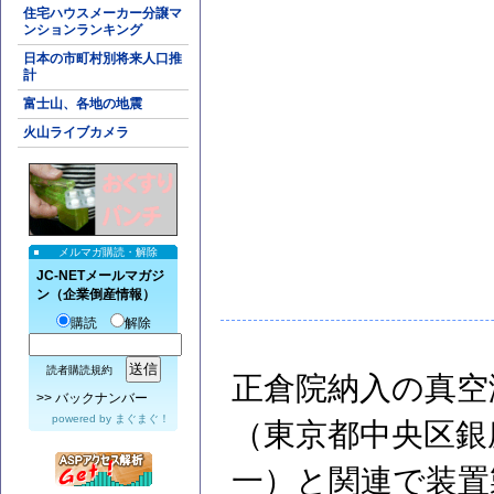
住宅ハウスメーカー分譲マ
ンションランキング
日本の市町村別将来人口推
計
富士山、各地の地震
火山ライブカメラ
メルマガ購読・解除
JC-NETメールマガジ
ン（企業倒産情報）
購読
解除
読者購読規約
正倉院納入の真空
>>
バックナンバー
powered by
まぐまぐ！
（東京都中央区銀
一）と関連で装置