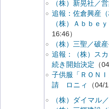
（株）新晃社／営
追報：佐倉興産（
（株）Ａｂｂｅｙ
16:46）
（株）三聖／破産
追報：（株）ス
続き開始決定
（04
子供服「ＲＯＮＩ
請 ロニィ
（04/1
（株）ダイマル／