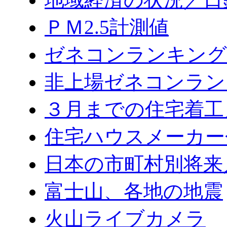
ＰＭ2.5計測値
ゼネコンランキング2
非上場ゼネコンラン
３月までの住宅着工
住宅ハウスメーカー
日本の市町村別将来
富士山、各地の地震
火山ライブカメラ