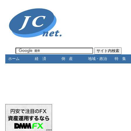
ホーム
経 済
倒 産
地域・政治
特 集