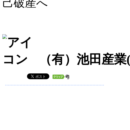
己破産へ
（有）池田産業