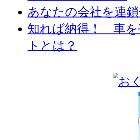
あなたの会社を連鎖
知れば納得！ 車を
トとは？