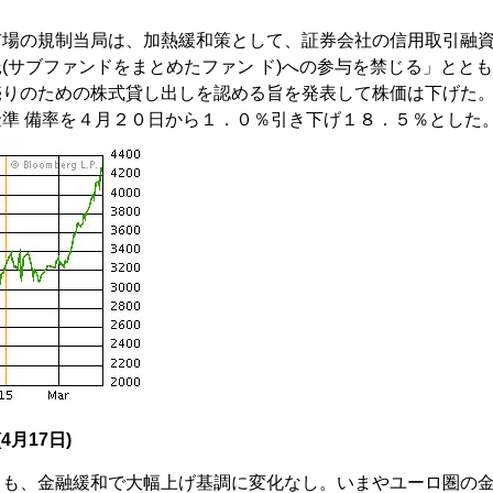
。
市場の規制当局は、加熱緩和策として、証券会社の信用取引融
(サブファンドをまとめたファン ド)への参与を禁じる」ととも
売りのための株式貸し出しを認める旨を発表して株価は下げた
準 備率を４月２０日から１．０％引き下げ１８．５％とした
4月17日)
るも、金融緩和で大幅上げ基調に変化なし。いまやユーロ圏の