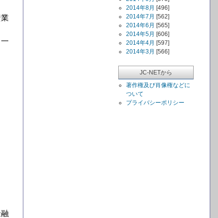
2014年8月
[496]
2014年7月
[562]
資業
2014年6月
[565]
2014年5月
[606]
。一
2014年4月
[597]
2014年3月
[566]
。
JC-NETから
著作権及び肖像権などに
ついて
プライバシーポリシー
金融