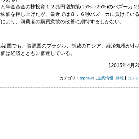
と年金基金の株投資１２兆円増加策(15%⇒25%)のバズーカ２
で株価を押し上げたが、最近では８．６秒バズーカに負けてい
プにより、消費者の購買意欲の改善に期待するしかない。
ics諸国でも、資源国のブラジル、制裁のロシア、経済規模が小
株価は経済とともに低迷している。
[ 2015年4月2
カテゴリ：
topnews
,
企業情報
,
特報
|
コメン