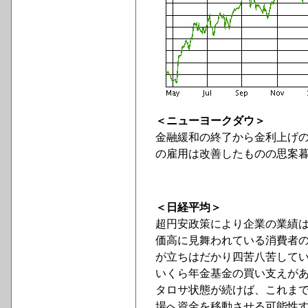
＜ニューヨークダウ＞
金融緩和の終了から金利上げ
の雇用は改善したものの思案
＜日経平均＞
超円安政策により企業の業績
価高に見舞われている消費者
が立ちはだかり四苦八苦して
いくら年金基金の買い支えが
タロサ状態が続けば、これま
場へ資金を移動させる可能性