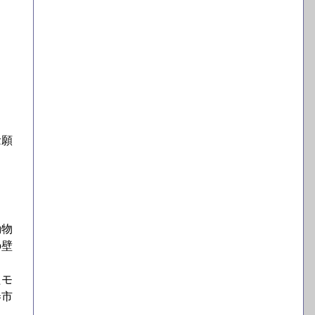
念願
動物
の壁
たモ
券市