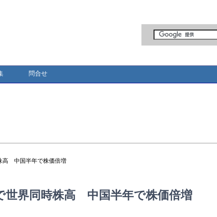
集
問合せ
株高 中国半年で株価倍増
で世界同時株高 中国半年で株価倍増