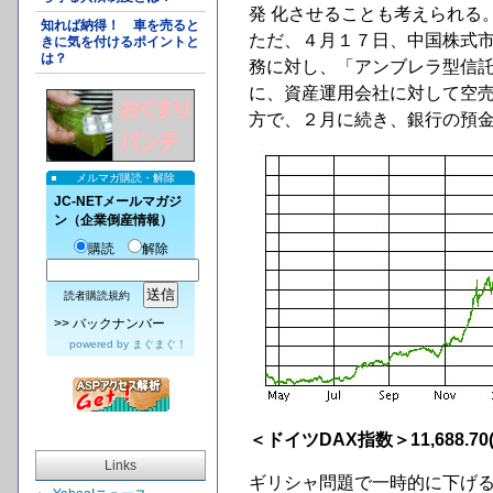
発 化させることも考えられる
知れば納得！ 車を売ると
ただ、４月１７日、中国株式
きに気を付けるポイントと
は？
務に対し、「アンブレラ型信託
に、資産運用会社に対して空
方で、２月に続き、銀行の預金
メルマガ購読・解除
JC-NETメールマガジ
ン（企業倒産情報）
購読
解除
読者購読規約
>>
バックナンバー
powered by
まぐまぐ！
＜ドイツDAX指数＞11,688.70(
Links
ギリシャ問題で一時的に下げ