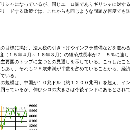
ギリシャになっているが、同じユーロ圏でありギリシャに対す
がリードする政策では、これからも同じような問題が何度でも
先の目標に掲げ、法人税の引き下げやインフラ整備などを進め
年度（１５年４月～１６年３月）の経済成長率が７．５％に達し
の主要国のトップに立つとの見通しを示している。こうしたこ
口もあり、それも２５歳未満が半数を占めていることから、経
げている。
）の規模は、中国が１０兆ドル（約１２００兆円）を超え、イ
上回っているが、伸びシロの大きさは今後インドにあるとされ