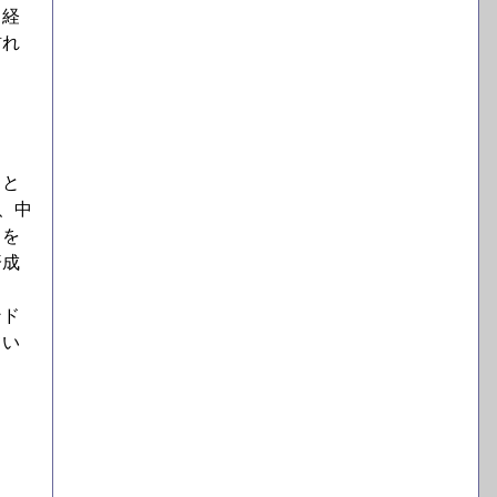
る経
訪れ
ると
、中
とを
済成
ンド
てい