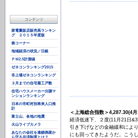
コンテンツ
家電量販店販売高ランキン
グ ２０１５年度版
株コーナー
地域経済の状況／日銀
ＰＭ2.5計測値
ゼネコンランキング2015
非上場ゼネコンランキング
３月までの住宅着工戸数
住宅ハウスメーカー分譲マ
ンションランキング
日本の市町村別将来人口推
計
＜上海総合指数＞4,287.30(4月
富士山、各地の地震
経済低迷下、２度(11月21日
火山ライブカメラ
引き下げなどの金融緩和により
あなたの会社を連鎖倒産か
にも回ってきたようだ。こうし
ら守る共済制度とは？