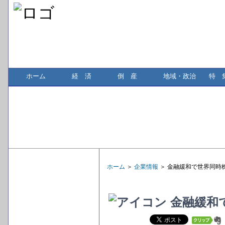
ホーム
経 済
倒 産
地域・政治
特 
ホーム
＞
企業情報
＞ 金融緩和で世界同時
金融緩和