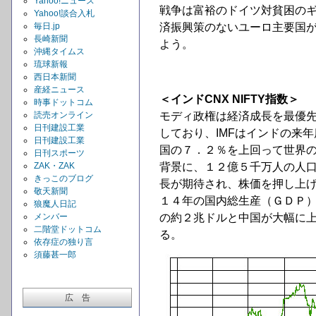
Yahoo!ニュース
戦争は富裕のドイツ対貧困の
Yahoo!談合入札
毎日.jp
済振興策のないユーロ主要国
長崎新聞
よう。
沖縄タイムス
琉球新報
西日本新聞
産経ニュース
＜インドCNX NIFTY指数＞
時事ドットコム
読売オンライン
モディ政権は経済成長を最優
日刊建設工業
しており、IMFはインドの来
日刊建設工業
国の７．２％を上回って世界
日刊スポーツ
ZAK・ZAK
背景に、１２億５千万人の人
きっこのブログ
長が期待され、株価を押し上
敬天新聞
１４年の国内総生産（ＧＤＰ
狼魔人日記
メンバー
の約２兆ドルと中国が大幅に
二階堂ドットコム
る。
依存症の独り言
須藤甚一郎
広 告