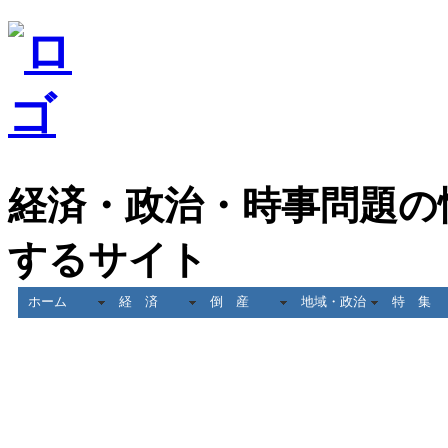
経済・政治・時事問題の
するサイト
ホーム
経 済
倒 産
地域・政治
特 集