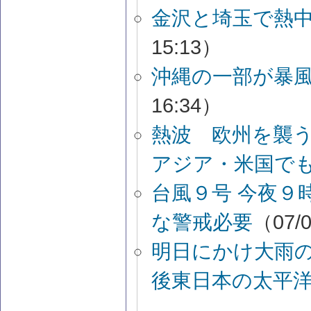
金沢と埼玉で熱
15:13）
沖縄の一部が暴
16:34）
熱波 欧州を襲
アジア・米国で
台風９号 今夜９
な警戒必要
（07/0
明日にかけ大雨
後東日本の太平