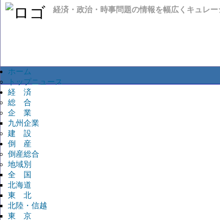
経済・政治・時事問題の情報を幅広くキュレー
ホーム
トップニュース
経 済
総 合
企 業
九州企業
建 設
倒 産
倒産総合
地域別
全 国
北海道
東 北
北陸・信越
東 京