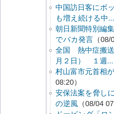
中国訪日客にボ
も増え続ける中..
朝日新聞特別編
でバカ発言
（08/0
全国 熱中症搬
月２日） １週...
村山富市元首相
08:20）
安保法案を脅し
の逆風
（08/04 0