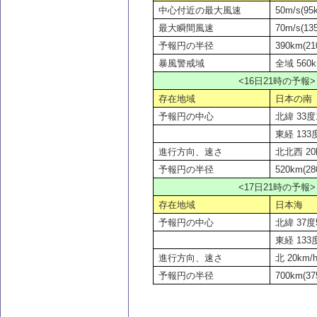
中心付近の最大風速
50m/s(95k
最大瞬間風速
70m/s(135
予報円の半径
390km(21
暴風警戒域
全域 560k
<16
日21時の予報>
存在地域
日本の南
予報円の中心
北緯 33度1
東経 133度
進行方向、速さ
北北西 20k
予報円の半径
520km(28
<17
日21時の予報>
存在地域
日本海
予報円の中心
北緯 37度5
東経 133度
進行方向、速さ
北 20km/h
予報円の半径
700km(37