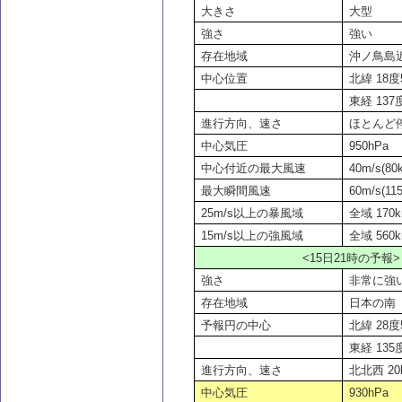
大きさ
大型
強さ
強い
存在地域
沖ノ鳥島
中心位置
北緯 18度5
東経 137度
進行方向、速さ
ほとんど
中心気圧
950hPa
中心付近の最大風速
40m/s(80k
最大瞬間風速
60m/s(115
25m/s
以上の暴風域
全域 170k
15m/s
以上の強風域
全域 560k
<15
日21時の予報>
強さ
非常に強
存在地域
日本の南
予報円の中心
北緯 28度5
東経 135度
進行方向、速さ
北北西 20k
中心気圧
930hPa