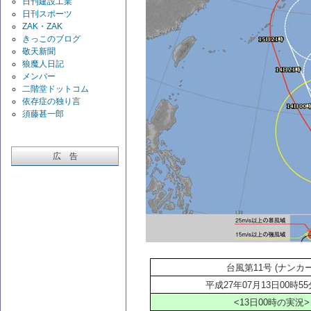
日刊建設工業
日刊スポーツ
ZAK・ZAK
きっこのブログ
敬天新聞
狼魔人日記
メンバー
二階堂ドットコム
依存症の独り言
須藤甚一郎
広 告
台風第11号 (ナンカー
平成27年07月13日00時5
<13
日00時の実況>