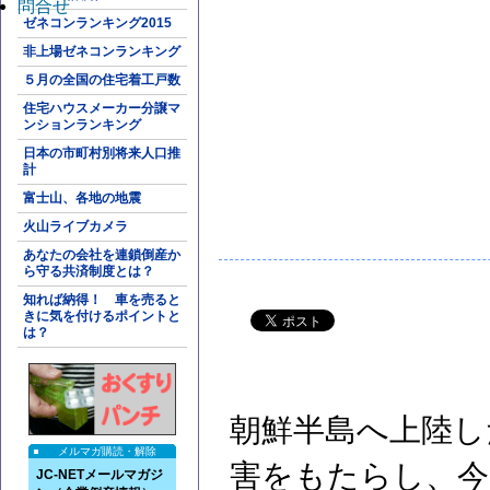
問合せ
ゼネコンランキング2015
非上場ゼネコンランキング
５月の全国の住宅着工戸数
住宅ハウスメーカー分譲マ
ンションランキング
日本の市町村別将来人口推
計
富士山、各地の地震
火山ライブカメラ
あなたの会社を連鎖倒産か
ら守る共済制度とは？
知れば納得！ 車を売ると
きに気を付けるポイントと
は？
朝鮮半島へ上陸し
メルマガ購読・解除
害をもたらし、今
JC-NETメールマガジ