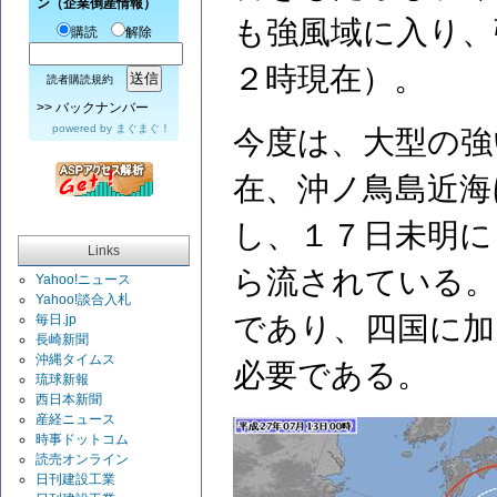
ン（企業倒産情報）
も強風域に入り、
購読
解除
２時現在）。
読者購読規約
>>
バックナンバー
powered by
まぐまぐ！
今度は、大型の強
在、沖ノ鳥島近海
し、１７日未明に
Links
ら流されている。
Yahoo!ニュース
Yahoo!談合入札
であり、四国に加
毎日.jp
長崎新聞
沖縄タイムス
必要である。
琉球新報
西日本新聞
産経ニュース
時事ドットコム
読売オンライン
日刊建設工業