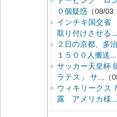
ドーピング「ロ
０個疑惑
（08/03 
インチキ国交省
取り付けさせる..
２日の京都、多
１５００人搬送...
サッカー天皇杯 
ラテス」 サ...
（08
ウィキリークス 
露 アメリカ様..