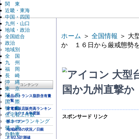
関 東
近畿・東海
中国・四国
九州・山口
地域・政治
ホーム
＞
全国情報
＞ 大
全国総合
政治
か １６日から厳戒態勢
地域別
全 国
九 州
福 岡
大型
長 崎
沖 縄
コンテンツ
国か九州直撃か
東 京
関 西
食品のトランス脂肪含有量
一覧
国 際
特 集
家電量販店販売高ランキン
グ ２０１５年度版
住宅着工件数
スポンサード リンク
ゼネコンランキング
株コーナー
健 康
地域経済の状況／日銀
自動車
ＰＭ2.5計測値