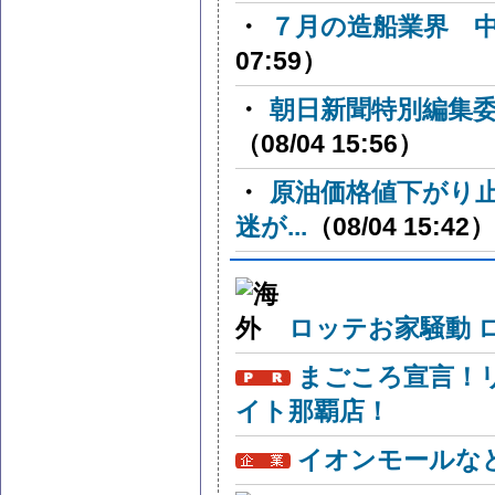
・
７月の造船業界 
07:59）
・
朝日新聞特別編集
（08/04 15:56）
・
原油価格値下がり
迷が...
（08/04 15:42）
ロッテお家騒動 
まごころ宣言！
イト那覇店！
イオンモールな