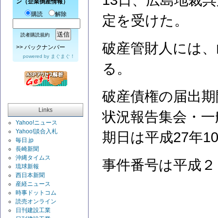
13日、広島地裁
ン（企業倒産情報）
購読
解除
定を受けた。
読者購読規約
破産管財人には、
>>
バックナンバー
powered by
まぐまぐ！
る。
破産債権の届出期
Links
状況報告集会・一
Yahoo!ニュース
Yahoo!談合入札
期日は平成27年1
毎日.jp
長崎新聞
沖縄タイムス
事件番号は平成２
琉球新報
西日本新聞
産経ニュース
時事ドットコム
読売オンライン
日刊建設工業