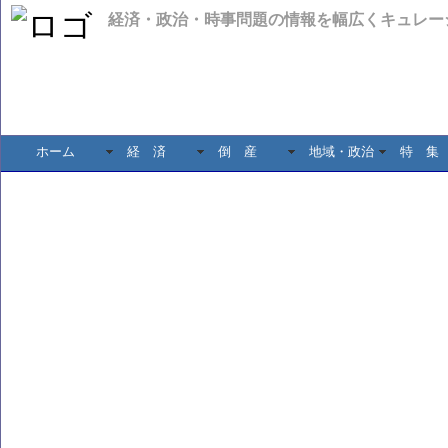
経済・政治・時事問題の情報を幅広くキュレー
ホーム
経 済
倒 産
地域・政治
特 集