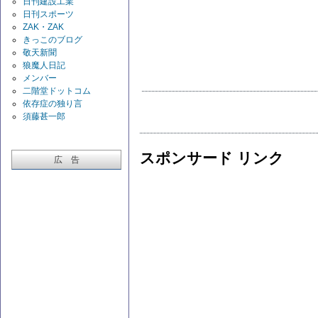
日刊建設工業
日刊スポーツ
ZAK・ZAK
きっこのブログ
敬天新聞
狼魔人日記
メンバー
二階堂ドットコム
依存症の独り言
須藤甚一郎
スポンサード リンク
広 告