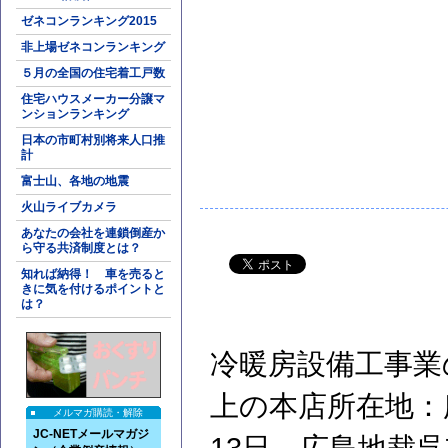
ゼネコンランキング2015
非上場ゼネコンランキング
５月の全国の住宅着工戸数
住宅ハウスメーカー分譲マ
ンションランキング
日本の市町村別将来人口推
計
富士山、各地の地震
火山ライブカメラ
あなたの会社を連鎖倒産か
ら守る共済制度とは？
知れば納得！ 車を売ると
きに気を付けるポイントと
は？
冷暖房設備工事業
上の本店所在地：
メルマガ購読・解除
JC-NETメールマガジ